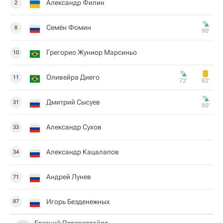
Александр Филин
2
Семён Фомин
8
90‎’‎
Грегорио Жуниор Марсиньо
10
Оливейра Диего
11
72‎’‎
82‎’‎
Дмитрий Сысуев
31
80‎’‎
Александр Сухов
33
Александр Кацалапов
34
Андрей Лунев
71
Игорь Безденежных
87
Евгений Перевертайло