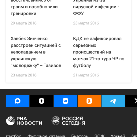
восстановились от
Украины из-за
травм и возобновили
вирусной инфекции -
тренировки
ФФУ
29 марта 2016
23 марта 2016
Хавбек Зинченко
КДК не зафиксировал
расстроен ситуацией с
серьезных
непопаданием в
происшествий на
украинскую
матчах 21-го тура ЧР по
"молодежку" – Газизов
футболу
23 марта 2016
21 марта 2016
Футбол
Фигурное катание
Биатлон
ЗОЖ
Хоккей
Ав