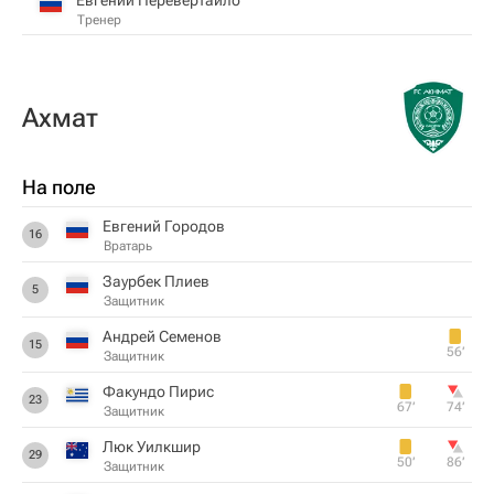
Тренер
Ахмат
На поле
Евгений Городов
16
Вратарь
Заурбек Плиев
5
Защитник
Андрей Семенов
15
56‎’‎
Защитник
Факундо Пирис
23
67‎’‎
74‎’‎
Защитник
Люк Уилкшир
29
50‎’‎
86‎’‎
Защитник