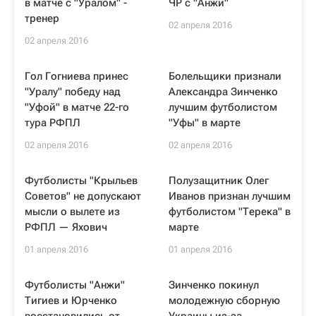
в матче с "Уралом" -
ЧР с "Анжи"
тренер
02 апреля 2016
02 апреля 2016
Гол Гогниева принес
Болельщики признали
"Уралу" победу над
Александра Зинченко
"Уфой" в матче 22-го
лучшим футболистом
тура РФПЛ
"Уфы" в марте
02 апреля 2016
02 апреля 2016
Футболисты "Крыльев
Полузащитник Олег
Советов" не допускают
Иванов признан лучшим
мысли о вылете из
футболистом "Терека" в
РФПЛ — Яхович
марте
01 апреля 2016
01 апреля 2016
Футболисты "Анжи"
Зинченко покинул
Тигиев и Юрченко
молодежную сборную