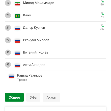
Милад Мохаммади
13
86‎’‎
Кану
20
74‎’‎
Далер Кузяев
21
66‎’‎
Резиуан Мирзов
22
Виталий Гудиев
33
Апти Ахъядов
93
Рашид Рахимов
Тренер
Общее
Уфа
Ахмат