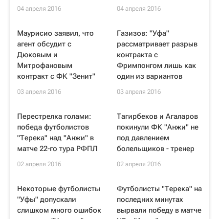
04 апреля 2016
04 апреля 2016
Маурисио заявил, что
Газизов: "Уфа"
агент обсудит с
рассматривает разрыв
Дюковым и
контракта с
Митрофановым
Фримпонгом лишь как
контракт с ФК "Зенит"
один из вариантов
03 апреля 2016
03 апреля 2016
Перестрелка голами:
Тагирбеков и Агаларов
победа футболистов
покинули ФК "Анжи" не
"Терека" над "Анжи" в
под давлением
матче 22-го тура РФПЛ
болельщиков - тренер
02 апреля 2016
02 апреля 2016
Некоторые футболисты
Футболисты "Терека" на
"Уфы" допускали
последних минутах
слишком много ошибок
вырвали победу в матче