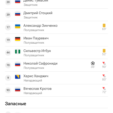
Денис Тумасян
20
Защитник
Дмитрий Стоцкий
39
Защитник
Александр Зинченко
17
69‎’‎
Полузащитник
Иван Пауревич
19
Полузащитник
Сильвестр Игбун
44
52‎’‎
Полузащитник
Николай Сафрониди
70
36‎’‎
90‎’‎
Полузащитник
Харис Ханджич
9
80‎’‎
Нападающий
Вячеслав Кротов
93
72‎’‎
Нападающий
Запасные