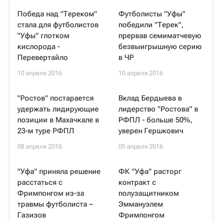
Победа над "Тереком"
Футболисты "Уфы"
стала для футболистов
победили "Терек",
"Уфы" глотком
прервав семиматчевую
кислорода -
безвыигрышную серию
Перевертайло
в ЧР
10 апреля 2016
10 апреля 2016
"Ростов" постарается
Вклад Бердыева в
удержать лидирующие
лидерство "Ростова" в
позиции в Махачкале в
РФПЛ - больше 50%,
23-м туре РФПЛ
уверен Гершкович
08 апреля 2016
05 апреля 2016
"Уфа" приняла решение
ФК "Уфа" расторг
расстаться с
контракт с
Фримпонгом из-за
полузащитником
травмы футболиста –
Эммануэлем
Газизов
Фримпонгом