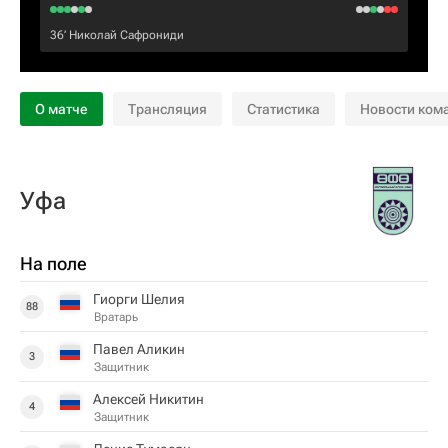
36‎’‎
Николай Сафрониди
О матче
Трансляция
Статистика
Новости ком
Уфа
На поле
Гиорги Шелия
88
Вратарь
Павел Аликин
3
Защитник
Алексей Никитин
4
Защитник