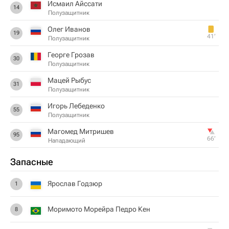
Исмаил Айссати
14
Полузащитник
Олег Иванов
19
41‎’‎
Полузащитник
Георге Грозав
30
Полузащитник
Мацей Рыбус
31
Полузащитник
Игорь Лебеденко
55
Полузащитник
Магомед Митришев
95
66‎’‎
Нападающий
Запасные
Ярослав Годзюр
1
Моримото Морейра Педро Кен
8