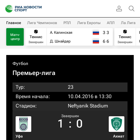
Главное
Лига Чемпионов
РПЛ
Лига Европы
АПЛ
Ла Лига
3
3
А. Калинская
Матч-
Теннис
Теннис
центр
6
6
Д. Шнайдер
Завершен
Завершен
Футбол
Премьер-лига
Тур:
23
Время начала:
10.04.2016 в 13:30
Стадион:
Neftyanik Stadium
Завершен
1
:
0
Уфа
Ахмат