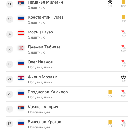
Неманья Милетич
11
54‎’‎
89‎’‎
Защитник
Константин Плиев
15
73‎’‎
Защитник
Мориц Бауэр
32
75‎’‎
Защитник
Джемал Табидзе
55
58‎’‎
Защитник
Олег Иванов
19
71‎’‎
Полузащитник
Филип Мрзляк
24
13‎’‎
Полузащитник
Владислав Камилов
29
55‎’‎
58‎’‎
Полузащитник
Комнен Андрич
18
Нападающий
Вячеслав Кротов
57
33‎’‎
71‎’‎
Нападающий