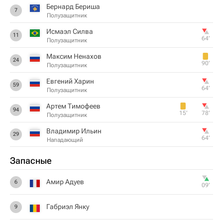
Бернард Бериша
7
Полузащитник
Исмаэл Силва
11
64‎’‎
Полузащитник
Максим Ненахов
24
90‎’‎
Полузащитник
Евгений Харин
59
64‎’‎
Полузащитник
Артем Тимофеев
94
15‎’‎
78‎’‎
Полузащитник
Владимир Ильин
29
64‎’‎
Нападающий
Запасные
Амир Адуев
6
09‎’‎
Габриэл Янку
9