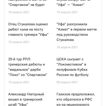
"Спартаком" не будет
"Уфа" — "Ахмат"
10 апреля 2021
10 апреля 2021
Отец Стукалова оценил
"Уфа" разгромила
дебют сына на посту
"Ахмат" в первом матче
главного тренера "Уфы"
под руководством
Стукалова
10 апреля 2021
10 апреля 2021
25-й тур РПЛ:
ЦСКА сыграет с
тренерские дебюты и
"Локомотивом" в
"медальное" дерби
полуфинале Кубка
"Локо" со "Спартаком"
России по футболу
10 апреля 2021
09 апреля 2021
Александр Нагорный
Газизов предположил,
вошел в тренерский
кто обратился в РФС
штаб "Уфы"
из-за нецензурного