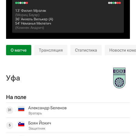
13‎’‎
Филип Мрзляк
(
Мориц Бауэр
)
36‎’‎
Анхель Вилькер
(А)
54‎’‎
Неманья Милетич
(
Комнен Андрич
)
О матче
Трансляция
Статистика
Новости ком
Уфа
На поле
Александр Беленов
31
Вратарь
Боян Йокич
5
Защитник