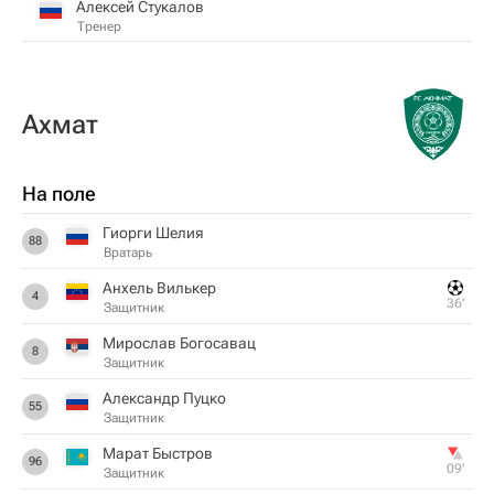
Алексей Стукалов
Тренер
Ахмат
На поле
Гиорги Шелия
88
Вратарь
Анхель Вилькер
4
36‎’‎
Защитник
Мирослав Богосавац
8
Защитник
Александр Пуцко
55
Защитник
Марат Быстров
96
09‎’‎
Защитник