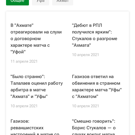
Общее
Уфа
Ахмат
В "Ахмате"
"Дебют в РПЛ
отреагировали на слухи
получился ярким":
о договорном
Стукалов о разгроме
характере матча с
"Ахмата"
"Уфой"
10 апреля 2021
11 апреля 2021
"Было странно":
Газизов ответил на
Талалаев оценил работу
обвинения в странном
арбитра в матче
характере матча "Уфы"
"Ахмата" и "Уфы"
с "Ахматом"
10 апреля 2021
10 апреля 2021
Газизов:
"Смешно говорить":
реваншистских
Борис Стукалов — о
настроений в матче со
слухах вокруг матча