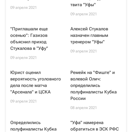
твита "Уфы"
09 апреля 2021
09 апреля 2021
"Приглашали еще
Алексей Стукалов
осенью": Газизов
назначен главным
объяснил приход
тренером "Уфы"
Стукалова в "Уфу"
09 апреля 2021
09 апреля 2021
Юрист оценил
Ремейк на "Фиште" и
вероятность уголовного
волевой Олич:
дела после матча
определились
"Арсенала" и ЦСКА
полуфиналисты Кубка
России
09 апреля 2021
08 апреля 2021
Определились
"Уфа" намерена
полуфиналисты Кубка
обратиться в ЭСК РФС