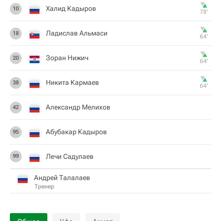
Халид Кадыров
10
78‎’‎
Ладислав Альмаси
18
64‎’‎
Зоран Нижич
20
64‎’‎
Никита Кармаев
38
64‎’‎
Александр Мелихов
42
Абубакар Кадыров
95
Лечи Садулаев
99
Андрей Талалаев
Тренер