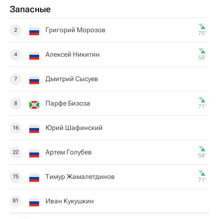
Запасные
Григорий Морозов
2
75‎’‎
Алексей Никитин
4
58‎’‎
Дмитрий Сысуев
7
Парфе Бизоза
8
71‎’‎
Юрий Шафинский
16
Артем Голубев
22
58‎’‎
Тимур Жамалетдинов
75
71‎’‎
Иван Кукушкин
81