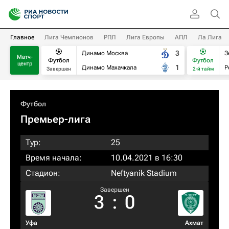
Главное
Лига Чемпионов
РПЛ
Лига Европы
АПЛ
Ла Лига
3
Динамо Москва
З
Матч-
Футбол
Футбол
центр
1
Динамо Махачкала
Р
Завершен
2-й тайм
Футбол
Премьер-лига
Тур:
25
Время начала:
10.04.2021 в 16:30
Стадион:
Neftyanik Stadium
Завершен
3
:
0
Уфа
Ахмат