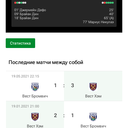
01‎’‎
Джермейн Дефо
25‎’‎
09‎’‎
Брайан Дин
40‎’‎
18‎’‎
Брайан Дин
65‎’‎ (А)
77‎’‎
Мариус Никулаэ
Статистика
Последние матчи между собой
19.05.2021 22:15
1
:
3
Вест Бромвич
Вест Хэм
19.01.2021 21:00
2
:
1
Вест Хэм
Вест Бромвич