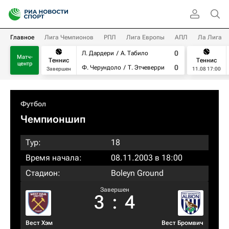
Главное
Лига Чемпионов
РПЛ
Лига Европы
АПЛ
Ла Лига
0
Л. Дардери
А. Табило
Матч-
Теннис
Теннис
центр
0
Ф. Черундоло
Т. Этчеверри
Завершен
11.08 17:00
Футбол
Чемпионшип
Тур:
18
Время начала:
08.11.2003 в 18:00
Стадион:
Boleyn Ground
Завершен
3
:
4
Вест Хэм
Вест Бромвич