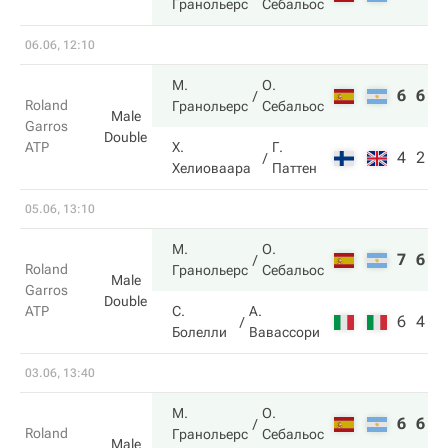
Гранольерс
Себальос
06.06, 12:10
М.
О.
6
6
Roland
Гранольерс
Себальос
Male
Garros
Double
ATP
Х.
Г.
4
2
Хелиоваара
Паттен
05.06, 13:10
М.
О.
7
6
Roland
Гранольерс
Себальос
Male
Garros
Double
ATP
С.
А.
6
4
Болелли
Вавассори
03.06, 13:40
М.
О.
6
6
Roland
Гранольерс
Себальос
Male