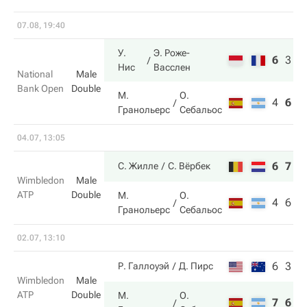
07.08, 19:40
У.
Э. Роже-
6
3
1
Нис
Васслен
National
Male
Bank Open
Double
М.
О.
4
6
7
Гранольерс
Себальос
04.07, 13:05
6
7
С. Жилле
С. Вёрбек
Wimbledon
Male
ATP
Double
М.
О.
4
6
Гранольерс
Себальос
02.07, 13:10
6
3
Р. Галлоуэй
Д. Пирс
Wimbledon
Male
ATP
Double
М.
О.
7
6