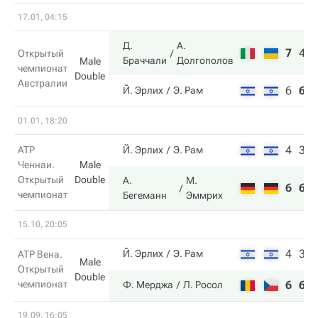
17.01, 04:15
Д.
А.
7
4
Открытый
Браччали
Долгополов
Male
чемпионат
Double
Австралии
6
6
Й. Эрлих
Э. Рам
01.01, 18:20
4
3
ATP
Й. Эрлих
Э. Рам
Ченнаи.
Male
Открытый
Double
А.
М.
6
6
чемпионат
Бегеманн
Эммрих
15.10, 20:05
4
3
Й. Эрлих
Э. Рам
ATP Вена.
Male
Открытый
Double
чемпионат
6
6
Ф. Мерджа
Л. Росол
19.09, 16:05