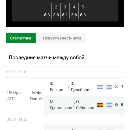
1
2
3
4
5
6
:
3
3
:
6
6
:
1
3
:
6
6
:
3
Статистика
Новости участников
Последние матчи между собой
02.09, 21:10
Ф.
Ф.
3
3
Багнис
Дельбонис
US Open
Male
ATP
Double
М.
О.
6
6
Гранольерс
Себальос
21.07, 13:20