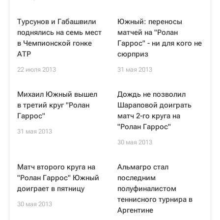
Турсунов и Габашвили
Южный: переносы
поднялись на семь мест
матчей на "Ролан
в Чемпионской гонке
Гаррос" - ни для кого не
АТР
сюрприз
22 июля 2013
31 мая 2013
Михаил Южный вышел
Дождь не позволил
в третий круг "Ролан
Шараповой доиграть
Гаррос"
матч 2-го круга на
"Ролан Гаррос"
31 мая 2013
30 мая 2013
Матч второго круга на
Альмагро стал
"Ролан Гаррос" Южный
последним
доиграет в пятницу
полуфиналистом
теннисного турнира в
30 мая 2013
Аргентине