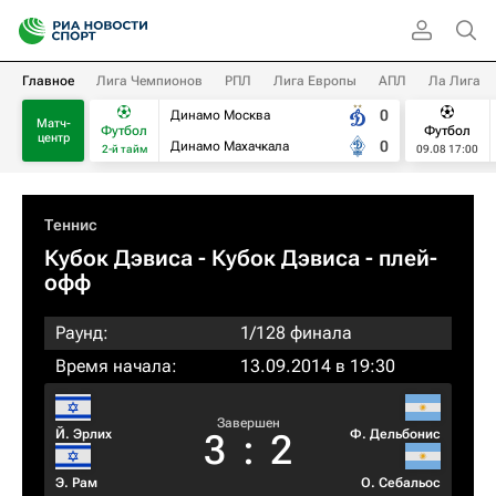
Главное
Лига Чемпионов
РПЛ
Лига Европы
АПЛ
Ла Лига
0
Динамо Москва
Матч-
Футбол
Футбол
центр
0
Динамо Махачкала
2-й тайм
09.08 17:00
Теннис
Кубок Дэвиса - Кубок Дэвиса - плей-
офф
Раунд:
1/128 финала
Время начала:
13.09.2014 в 19:30
Завершен
Й. Эрлих
Ф. Дельбонис
3
:
2
Э. Рам
О. Себальос