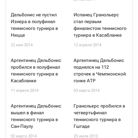
Дельбонис не пустил
Испанец Гранольерс
Изнера в полуфинал
стал первым
теннисного турнира в
финалистом теннисного
Ницце
турнира в Касабланке
22 мая 2014
12 апреля 2014
Аргентинец Дельбонис
Аргентинец Дельбонис
пробился в полуфинал
поднялся на 112
теннисного турнира в
строчек в Чемпионской
Касабланке
гонке АТР
11 апреля 2014
03 марта 2014
Аргентинец Дельбонис
Гранольерс пробился в
вышел в финал
четвертьфинал
теннисного турнира в
теннисного турнира в
Сан-Паулу
Гштаде
02 марта 2014
25 июля 2013