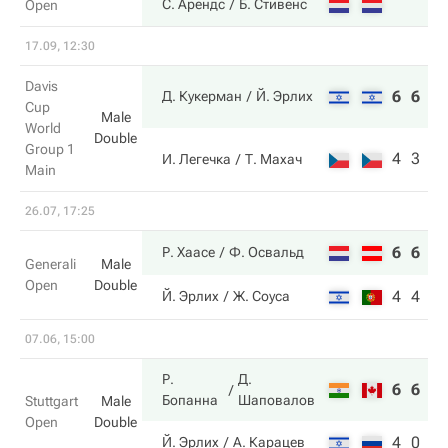
С. Арендс
Б. Стивенс
Open
17.09, 12:30
Davis
6
6
Д. Кукерман
Й. Эрлих
Cup
Male
World
Double
Group 1
4
3
И. Легечка
Т. Махач
Main
26.07, 17:25
6
6
Р. Хаасе
Ф. Освальд
Generali
Male
Open
Double
4
4
Й. Эрлих
Ж. Соуса
07.06, 15:00
Р.
Д.
6
6
Бопанна
Шаповалов
Stuttgart
Male
Open
Double
4
0
Й. Эрлих
А. Карацев