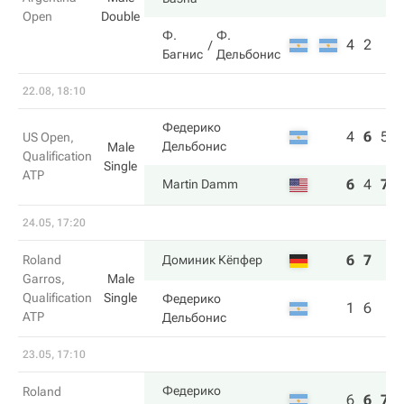
Open
Double
Ф.
Ф.
4
2
Багнис
Дельбонис
22.08, 18:10
Федерико
4
6
5
US Open,
Дельбонис
Male
Qualification
Single
ATP
6
4
7
Martin Damm
24.05, 17:20
6
7
Roland
Доминик Кёпфер
Garros,
Male
Qualification
Single
Федерико
1
6
ATP
Дельбонис
23.05, 17:10
Федерико
Roland
6
6
7