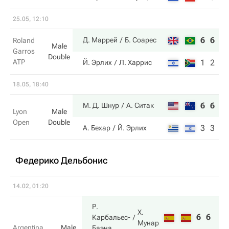
25.05, 12:10
6
6
Д. Маррей
Б. Соарес
Roland
Male
Garros
Double
ATP
1
2
Й. Эрлих
Л. Харрис
18.05, 18:40
6
6
М. Д. Шнур
А. Ситак
Lyon
Male
Open
Double
3
3
А. Бехар
Й. Эрлих
Федерико Дельбонис
14.02, 01:20
Р.
Х.
6
6
Карбальес-
Мунар
Argentina
Male
Баэна