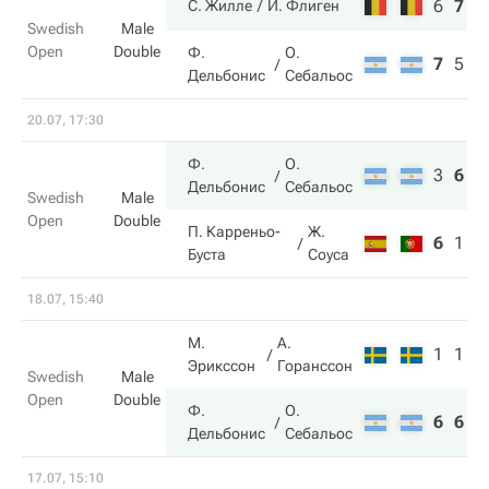
6
7
1
С. Жилле
Й. Флиген
Swedish
Male
Open
Double
Ф.
О.
7
5
5
Дельбонис
Себальос
20.07, 17:30
Ф.
О.
3
6
1
Дельбонис
Себальос
Swedish
Male
Open
Double
П. Карреньо-
Ж.
6
1
5
Буста
Соуса
18.07, 15:40
М.
А.
1
1
Эрикссон
Горанссон
Swedish
Male
Open
Double
Ф.
О.
6
6
Дельбонис
Себальос
17.07, 15:10