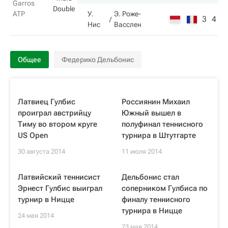
Garros
Double
ATP
У.
Э. Роже-
3
4
Нис
Васслен
Общее
Федерико Дельбонис
Латвиец Гулбис
Россиянин Михаил
проиграл австрийцу
Южный вышел в
Тиму во втором круге
полуфинал теннисного
US Open
турнира в Штутгарте
30 августа 2014
11 июля 2014
Латвийский теннисист
Дельбонис стал
Эрнест Гулбис выиграл
соперником Гулбиса по
турнир в Ницце
финалу теннисного
турнира в Ницце
24 мая 2014
23 мая 2014