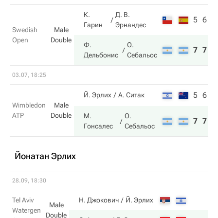
К.
Д. В.
5
6
Гарин
Эрнандес
Swedish
Male
Open
Double
Ф.
О.
7
7
Дельбонис
Себальос
03.07, 18:25
5
6
3
Й. Эрлих
А. Ситак
Wimbledon
Male
ATP
Double
М.
О.
7
7
6
Гонсалес
Себальос
Йонатан Эрлих
28.09, 18:30
Tel Aviv
Н. Джокович
Й. Эрлих
Male
Watergen
Double