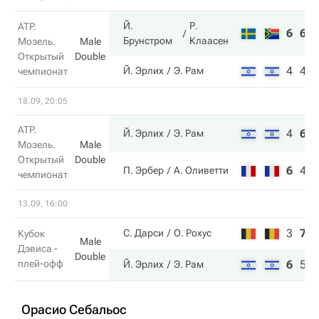
Й.
Р.
ATP.
6
6
Брунстром
Клаасен
Мозель.
Male
Открытый
Double
4
4
Й. Эрлих
Э. Рам
чемпионат
18.09, 20:05
ATP.
4
6
Й. Эрлих
Э. Рам
Мозель.
Male
Открытый
Double
6
4
П. Эрбер
А. Оливетти
чемпионат
13.09, 16:00
3
7
С. Дарси
О. Рохус
Кубок
Male
Дэвиса -
Double
плей-офф
6
5
Й. Эрлих
Э. Рам
Орасио Себальос