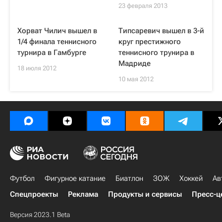
23 февраля 2013
Хорват Чилич вышел в
Типсаревич вышел в 3-й
1/4 финала теннисного
круг престижного
турнира в Гамбурге
теннисного трунира в
Мадриде
18 июля 2012
10 мая 2012
Футбол
Фигурное катание
Биатлон
ЗОЖ
Хоккей
Ав
Спецпроекты
Реклама
Продукты и сервисы
Пресс-ц
Версия 2023.1 Beta