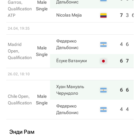
Дельбонис
Garros,
Male
Qualification
Single
7
3
6
Nicolas Mejia
ATP
24.04, 19:35
Федерико
4
6
Madrid
Дельбонис
Male
Open,
Single
Qualification
6
7
Ёсуке Ватануки
26.02, 18:10
Хуан Мануэль
6
6
Черундоло
Chile Open,
Male
Qualification
Single
Федерико
4
4
Дельбонис
Энди Рам