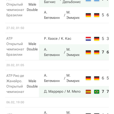
Багнис
Дельбонис
Открытый
Male
чемпионат
Double
А.
М.
5
6
Бразилии
Бегеманн
Эммрих
27.02, 01:50
5
3
ATP
Р. Хаасе
К. Кас
Открытый
Male
чемпионат
Double
А.
М.
7
6
Бразилии
Бегеманн
Эммрих
20.02, 01:05
А.
М.
ATP Рио де
6
5
Бегеманн
Эммрих
Жанейро.
Male
Открытый
Double
7
7
Д. Марреро
М. Мело
чемпионат
06.02, 19:00
А.
М.