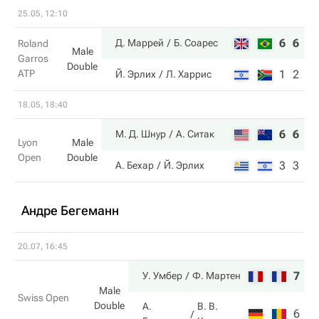
25.05, 12:10
6
6
Д. Маррей
Б. Соарес
Roland
Male
Garros
Double
ATP
1
2
Й. Эрлих
Л. Харрис
18.05, 18:40
6
6
М. Д. Шнур
А. Ситак
Lyon
Male
Open
Double
3
3
А. Бехар
Й. Эрлих
Андре Бегеманн
20.07, 16:45
7
6
У. Умбер
Ф. Мартен
Male
Swiss Open
Double
А.
В. В.
6
3