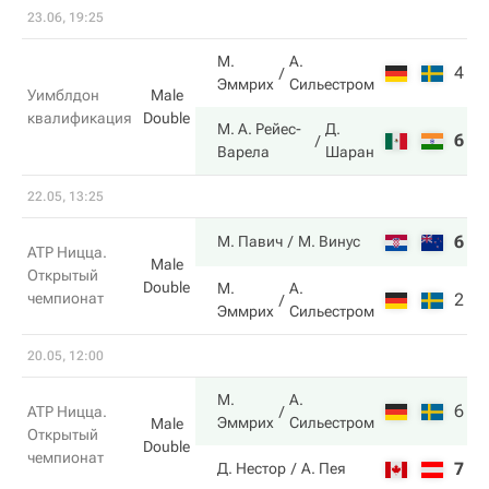
23.06, 19:25
М.
А.
4
4
Эммрих
Сильестром
Уимблдон
Male
квалификация
Double
М. А. Рейес-
Д.
6
6
Варела
Шаран
22.05, 13:25
6
7
М. Павич
М. Винус
ATP Ницца.
Male
Открытый
Double
М.
А.
чемпионат
2
6
Эммрих
Сильестром
20.05, 12:00
М.
А.
6
6
ATP Ницца.
Эммрих
Сильестром
Male
Открытый
Double
чемпионат
7
3
Д. Нестор
А. Пея