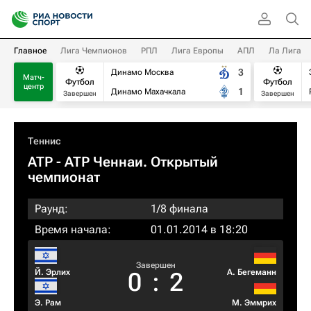
Главное
Лига Чемпионов
РПЛ
Лига Европы
АПЛ
Ла Лига
3
Динамо Москва
Матч-
Футбол
Футбол
центр
1
Динамо Махачкала
Завершен
Завершен
Теннис
ATP
- ATP Ченнаи. Открытый
чемпионат
Раунд:
1/8 финала
Время начала:
01.01.2014 в 18:20
Завершен
Й. Эрлих
А. Бегеманн
0
:
2
Э. Рам
М. Эммрих