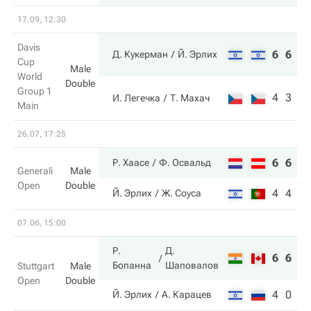
17.09, 12:30
Davis
6
6
Д. Кукерман
Й. Эрлих
Cup
Male
World
Double
Group 1
4
3
И. Легечка
Т. Махач
Main
26.07, 17:25
6
6
Р. Хаасе
Ф. Освальд
Generali
Male
Open
Double
4
4
Й. Эрлих
Ж. Соуса
07.06, 15:00
Р.
Д.
6
6
Бопанна
Шаповалов
Stuttgart
Male
Open
Double
4
0
Й. Эрлих
А. Карацев