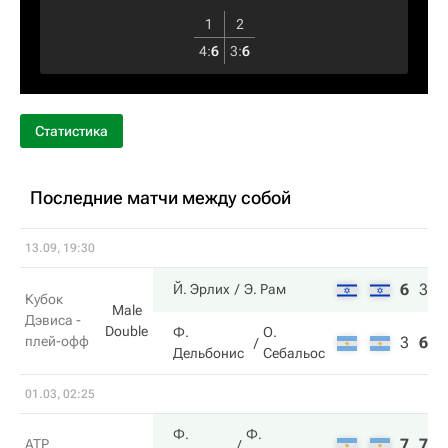
1
2
4
:
6
3
:
6
Статистика
Последние матчи между собой
13.09, 19:30
6
3
6
Й. Эрлих
Э. Рам
Кубок
Male
Дэвиса -
Double
Ф.
О.
плей-офф
3
6
1
Дельбонис
Себальос
01.03, 02:25
Ф.
Ф.
7
7
ATP