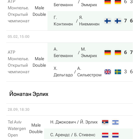
6
3
ATP
Бегеманн
Эммрих
Монпелье.
Male
Открытый
Double
Г.
Я.
7
6
чемпионат
Континен
Ниеминен
05.02, 15:00
А.
М.
6
7
ATP
Бегеманн
Эммрих
Монпелье.
Male
Открытый
Double
Х.
А.
3
6
чемпионат
Дельгадо
Сильестром
Йонатан Эрлих
28.09, 18:30
Tel Aviv
Н. Джокович
Й. Эрлих
Male
Watergen
Double
С. Арендс
Б. Стивенс
Open