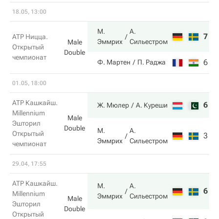
18.05, 13:00
М.
А.
7
6
ATP Ницца.
Эммрих
Сильестром
Male
Открытый
Double
чемпионат
6
7
Ф. Мартен
П. Раджа
01.05, 18:00
ATP Кашкайш.
6
6
Ж. Мюлер
А. Куреши
Millennium
Male
Эшторил
Double
М.
А.
Открытый
3
2
Эммрих
Сильестром
чемпионат
29.04, 17:55
ATP Кашкайш.
М.
А.
6
3
Millennium
Эммрих
Сильестром
Male
Эшторил
Double
Открытый