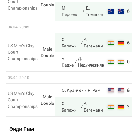
Court
Double
Championships
М.
Д.
6
6
Перселл
Томпсон
04.04, 20:05
С.
А.
6
6
US Men's Clay
Балажи
Бегеманн
Male
Court
Double
Championships
А.
Д.
0
3
Кадхе
Недунчежиян
03.04, 20:10
6
6
О. Крайчек
Р. Рам
US Men's Clay
Male
Court
Double
С.
А.
Championships
3
7
Балажи
Бегеманн
Энди Рам