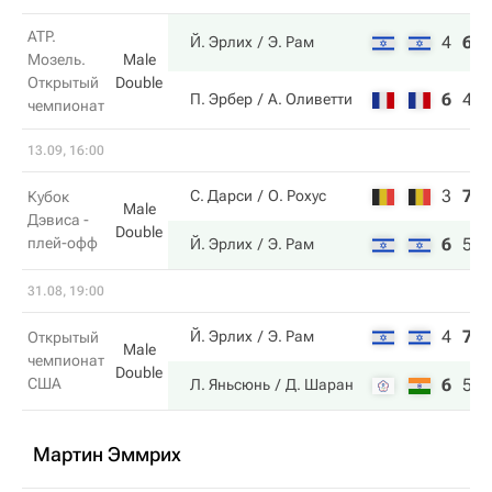
ATP.
4
6
Й. Эрлих
Э. Рам
Мозель.
Male
Открытый
Double
6
4
П. Эрбер
А. Оливетти
чемпионат
13.09, 16:00
3
7
С. Дарси
О. Рохус
Кубок
Male
Дэвиса -
Double
плей-офф
6
5
Й. Эрлих
Э. Рам
31.08, 19:00
4
7
Й. Эрлих
Э. Рам
Открытый
Male
чемпионат
Double
США
6
5
Л. Яньсюнь
Д. Шаран
Мартин Эммрих