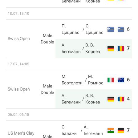
Бегеманн
Корнеа
18.07, 13:10
П.
С.
6
6
Циципас
Циципас
Male
Swiss Open
Double
А.
В. В.
7
3
Бегеманн
Корнеа
17.07, 14:05
М.
М.
6
6
Бортолоти
Ромиос
Male
Swiss Open
Double
А.
В. В.
4
7
Бегеманн
Корнеа
06.04, 06:15
С.
А.
7
2
US Men's Clay
Балажи
Бегеманн
Male