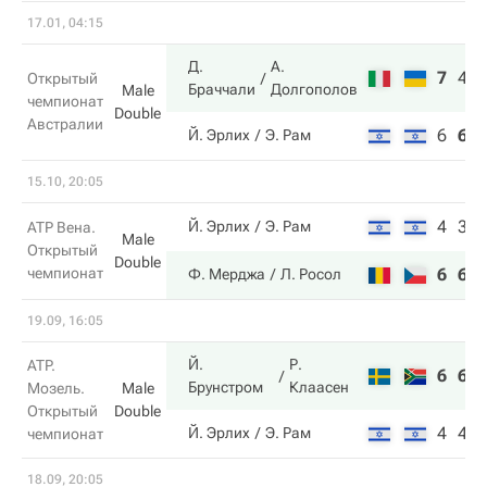
17.01, 04:15
Д.
А.
7
4
Открытый
Браччали
Долгополов
Male
чемпионат
Double
Австралии
6
6
Й. Эрлих
Э. Рам
15.10, 20:05
4
3
Й. Эрлих
Э. Рам
ATP Вена.
Male
Открытый
Double
чемпионат
6
6
Ф. Мерджа
Л. Росол
19.09, 16:05
Й.
Р.
ATP.
6
6
Брунстром
Клаасен
Мозель.
Male
Открытый
Double
4
4
Й. Эрлих
Э. Рам
чемпионат
18.09, 20:05