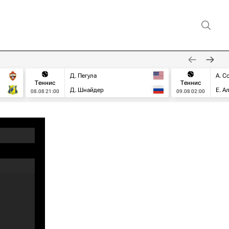
Д. Пегула
А. С
Теннис
Теннис
Д. Шнайдер
Е. А
08.08 21:00
09.08 02:00