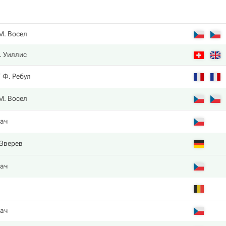
М. Восел
. Уиллис
Ф. Ребул
М. Восел
ач
Зверев
ач
ач