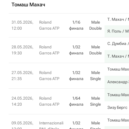
Томаш Махач
Т. Махач
31.05.2026,
Roland
1/16
Male
12:00
Garros ATP
финала
Double
Я. Поль
М
С. Думбиа
28.05.2026,
Roland
1/32
Male
19:30
Garros ATP
финала
Double
Т. Махач
Томаш Мах
27.05.2026,
Roland
1/32
Male
21:35
Garros ATP
финала
Single
Александр 
Томаш Мах
24.05.2026,
Roland
1/64
Male
14:20
Garros ATP
финала
Single
Зизу Бергс
Томаш Мах
09.05.2026,
Internazionali
1/32
Male