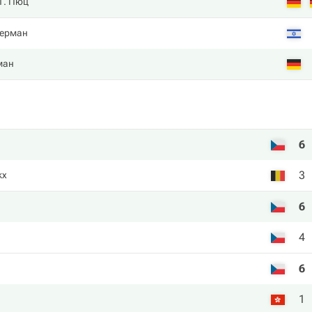
Т. Пюц
керман
ман
6
3
kx
6
4
6
1