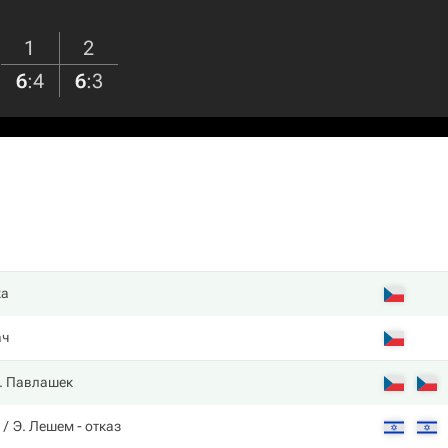
1
2
6
:
4
6
:
3
ка
ач
. Павлашек
Э. Лешем
- отказ