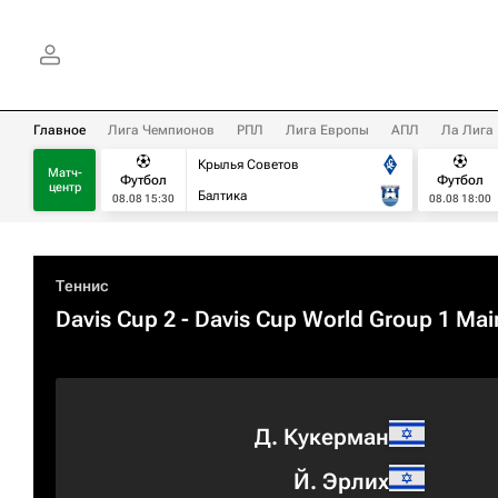
Главное
Лига Чемпионов
РПЛ
Лига Европы
АПЛ
Ла Лига
Крылья Советов
Матч-
Футбол
Футбол
центр
Балтика
08.08 15:30
08.08 18:00
Теннис
Davis Cup 2 - Davis Cup World Group 1 Mai
Д. Кукерман
Й. Эрлих