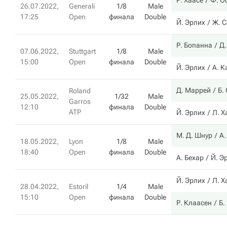
Р. Хаасе
Ф. О
26.07.2022,
Generali
1/8
Male
17:25
Open
финала
Double
Й. Эрлих
Ж. С
Р. Бопанна
Д
07.06.2022,
Stuttgart
1/8
Male
15:00
Open
финала
Double
Й. Эрлих
А. К
Д. Маррей
Б.
Roland
25.05.2022,
1/32
Male
Garros
12:10
финала
Double
ATP
Й. Эрлих
Л. Х
М. Д. Шнур
А.
18.05.2022,
Lyon
1/8
Male
18:40
Open
финала
Double
А. Бехар
Й. Э
Й. Эрлих
Л. Х
28.04.2022,
Estoril
1/4
Male
15:10
Open
финала
Double
Р. Клаасен
Б.