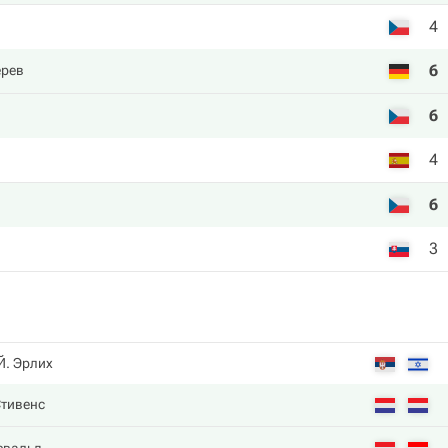
4
6
ерев
6
4
6
3
Й. Эрлих
Стивенс