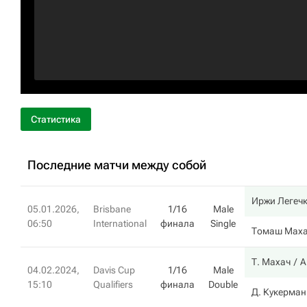
Статистика
Последние матчи между собой
Иржи Легеч
05.01.2026,
Brisbane
1/16
Male
06:50
International
финала
Single
Томаш Мах
Т. Махач
А
04.02.2024,
Davis Cup
1/16
Male
15:10
Qualifiers
финала
Double
Д. Кукерман