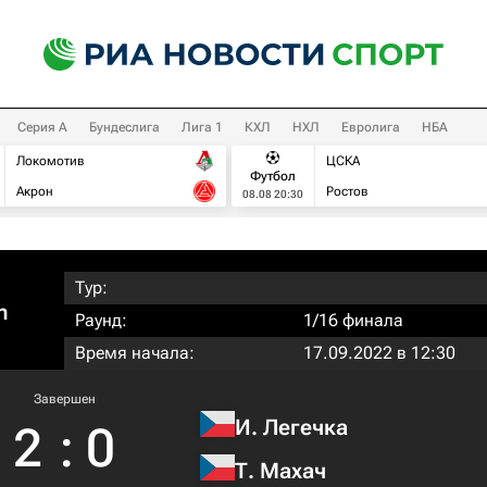
Серия А
Бундеслига
Лига 1
КХЛ
НХЛ
Евролига
НБА
Локомотив
ЦСКА
Футбол
Акрон
Ростов
08.08 20:30
Тур:
n
Раунд:
1/16 финала
Время начала:
17.09.2022 в 12:30
Завершен
И. Легечка
2
:
0
Т. Махач