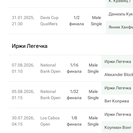
К. Кравиц
Даниэль Ку
31.01.2025,
Davis Cup
1/2
Male
21:30
Qualifiers
финала
Single
Янник Ханф
Иржи Легечка
Иржи Легечка
07.08.2026,
National
1/16
Male
01:10
Bank Open
финала
Single
Alexander Bloc
Иржи Легечка
05.08.2026,
National
1/32
Male
01:15
Bank Open
финала
Single
Вит Коприва
Иржи Легечка
30.07.2026,
Los Cabos
1/8
Male
04:15
Open
финала
Single
Коулман Вонг