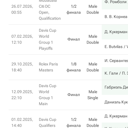
Mubadala
Ф. Ромболи
26.07.2026,
Citi DC
1/2
Male
00:55
Open,
финала
Double
В. В. Корнеа
Qualification
Davis Cup
Д. Кукерман
07.02.2026,
World
Male
Финал
12:10
Group 1
Double
E. Butvilas
Playoffs
И. Серванте
29.10.2025,
Rolex Paris
1/8
Male
18:40
Masters
финала
Double
К. Гали
П.
Davis Cup
Габриэль Д
12.09.2025,
World
Male
Финал
22:10
Group 1
Single
Даниэль Ку
Main
Д. Кукерман
01.02.2025,
Davis Cup
1/2
Male
14:40
Qualifiers
финала
Double