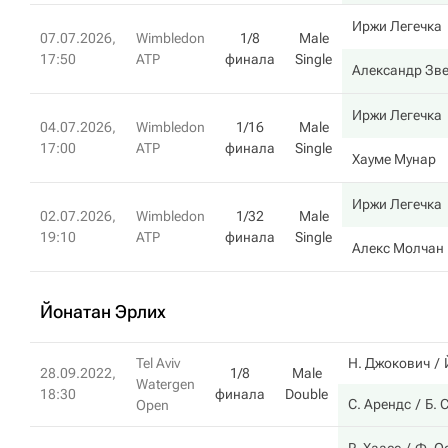
Иржи Легечка
07.07.2026,
Wimbledon
1/8
Male
17:50
ATP
финала
Single
Александр Зв
Иржи Легечка
04.07.2026,
Wimbledon
1/16
Male
17:00
ATP
финала
Single
Хауме Мунар
Иржи Легечка
02.07.2026,
Wimbledon
1/32
Male
19:10
ATP
финала
Single
Алекс Молчан
Йонатан Эрлих
Tel Aviv
Н. Джокович
28.09.2022,
1/8
Male
Watergen
18:30
финала
Double
С. Арендс
Б. 
Open