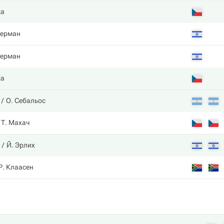
ка
керман
керман
ка
О. Себальос
Т. Махач
Й. Эрлих
Р. Клаасен