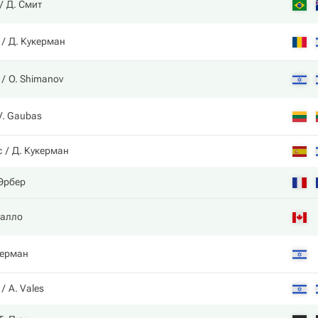
Д. Смит
Д. Кукерман
O. Shimanov
V. Gaubas
с
Д. Кукерман
 Эрбер
иалло
керман
A. Vales