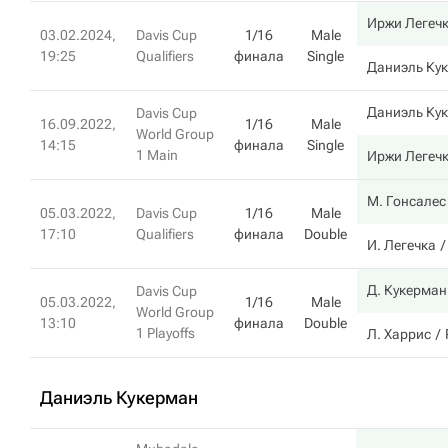
Иржи Легеч
03.02.2024,
Davis Cup
1/16
Male
19:25
Qualifiers
финала
Single
Даниэль Ку
Даниэль Ку
Davis Cup
16.09.2022,
1/16
Male
World Group
14:15
финала
Single
1 Main
Иржи Легеч
М. Гонсалес
05.03.2022,
Davis Cup
1/16
Male
17:10
Qualifiers
финала
Double
И. Легечка
Д. Кукерман
Davis Cup
05.03.2022,
1/16
Male
World Group
13:10
финала
Double
1 Playoffs
Л. Харрис
Даниэль Кукерман