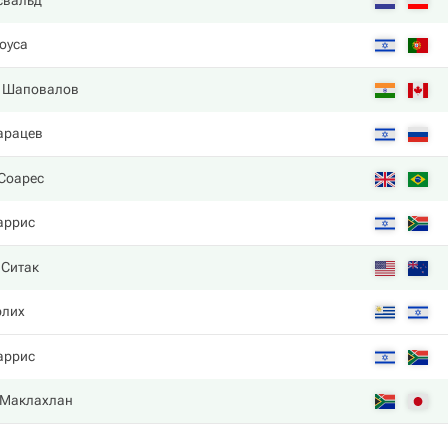
свальд
оуса
. Шаповалов
арацев
 Соарес
аррис
 Ситак
рлих
аррис
 Маклахлан