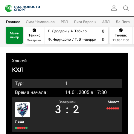
Главное
Лига Чемпионов
РПЛ
Лига Европы
АПЛ
Ла Лига
0
Л. Дардери
А. Табило
Матч-
Теннис
Теннис
центр
0
Ф. Черундоло
Т. Этчеверри
Завершен
11.08 17:00
Хоккей
КХЛ
Тур:
1
Время начала:
14.01.2005 в 17:30
Завершен
Молот
3
:
2
Лада