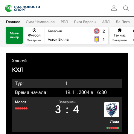
Главное
Лига Чемпионов
РПЛ
Лига Европы
АПЛ
Ла Лига
2
Бавария
Матч-
Футбол
Теннис
центр
1
Астон Вилла
Завершен
Завершен
Хоккей
КХЛ
Тур:
1
Время начала:
19.11.2004 в 16:30
Молот
Завершен
3
:
4
Лада