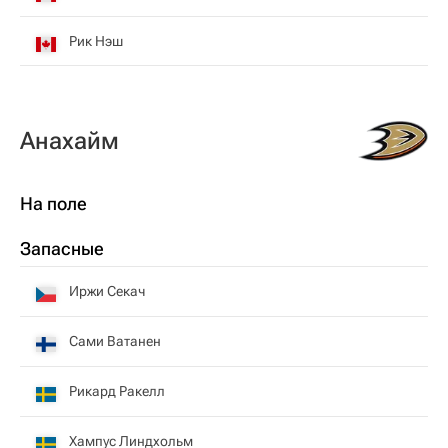
Рик Нэш
Анахайм
На поле
Запасные
Иржи Секач
Сами Ватанен
Рикард Ракелл
Хампус Линдхольм