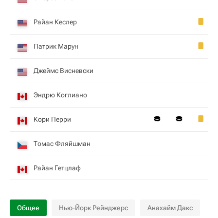
Райан Кеслер
Патрик Марун
Джеймс Висневски
Эндрю Коглиано
Кори Перри
Томас Фляйшман
Райан Гетцлаф
Общее
Нью-Йорк Рейнджерс
Анахайм Дакс