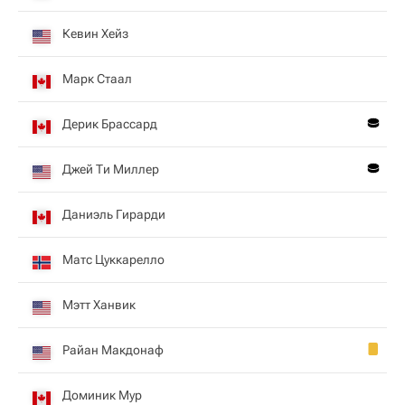
Кевин Хейз
Марк Стаал
Дерик Брассард
Джей Ти Миллер
Даниэль Гирарди
Матс Цуккарелло
Мэтт Ханвик
Райан Макдонаф
Доминик Мур