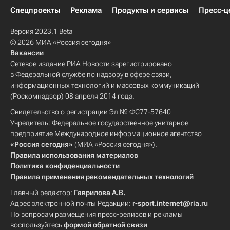
Спецпроекты
Реклама
Продукты и сервисы
Пресс-ц
Версия 2023.1 Beta
© 2026 МИА «Россия сегодня»
Вакансии
Сетевое издание РИА Новости зарегистрировано
в Федеральной службе по надзору в сфере связи,
информационных технологий и массовых коммуникаций
(Роскомнадзор) 08 апреля 2014 года.
Свидетельство о регистрации Эл № ФС77-57640
Учредитель: Федеральное государственное унитарное
предприятие Международное информационное агентство
«Россия сегодня»
(МИА «Россия сегодня»).
Правила использования материалов
Политика конфиденциальности
Правила применения рекомендательных технологий
Главный редактор:
Гаврилова А.В.
Адрес электронной почты Редакции:
r-sport.internet@ria.ru
По вопросам размещения пресс-релизов и рекламы
воспользуйтесь
формой обратной связи