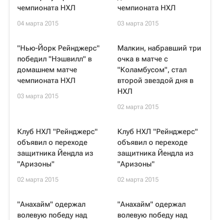
чемпионата НХЛ
чемпионата НХЛ
04 марта 2015
03 марта 2015
"Нью-Йорк Рейнджерс"
Малкин, набравший три
победил "Нэшвилл" в
очка в матче с
домашнем матче
"Коламбусом", стал
чемпионата НХЛ
второй звездой дня в
НХЛ
03 марта 2015
02 марта 2015
Клуб НХЛ "Рейнджерс"
Клуб НХЛ "Рейнджерс"
объявил о переходе
объявил о переходе
защитника Йендла из
защитника Йендла из
"Аризоны"
"Аризоны"
02 марта 2015
02 марта 2015
"Анахайм" одержал
"Анахайм" одержал
волевую победу над
волевую победу над