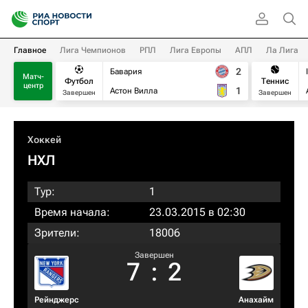
Главное
Лига Чемпионов
РПЛ
Лига Европы
АПЛ
Ла Лига
2
Бавария
Матч-
Футбол
Теннис
центр
1
Астон Вилла
Завершен
Завершен
Хоккей
НХЛ
Тур:
1
Время начала:
23.03.2015 в 02:30
Зрители:
18006
Завершен
7
:
2
Рейнджерс
Анахайм