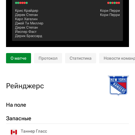
Крис Крайдер
Кори Перри
Дерек Степан
Кори Перри
Карл Хагелин
Джей Ти Миллер
Дерек Степан
Йеспер Фаст
Дерик Брассард
О матче
Протокол
Статистика
Новости коман
Рейнджерс
На поле
Запасные
Таннер Гласс