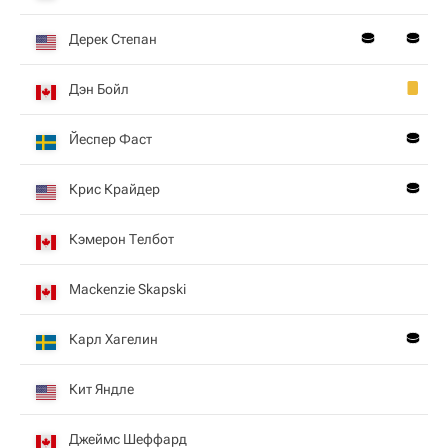
Дерек Степан
Дэн Бойл
Йеспер Фаст
Крис Крайдер
Кэмерон Телбот
Mackenzie Skapski
Карл Хагелин
Кит Яндле
Джеймс Шеффард