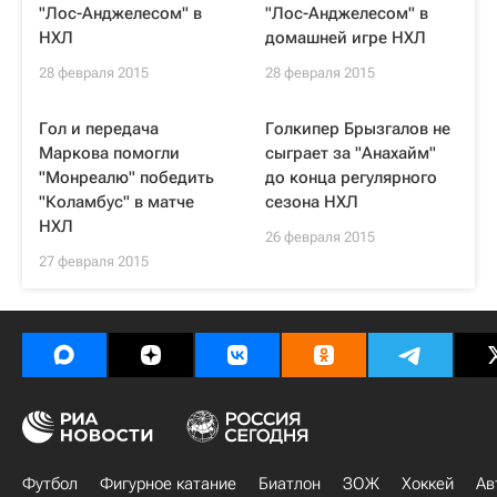
"Лос-Анджелесом" в
"Лос-Анджелесом" в
НХЛ
домашней игре НХЛ
28 февраля 2015
28 февраля 2015
Гол и передача
Голкипер Брызгалов не
Маркова помогли
сыграет за "Анахайм"
"Монреалю" победить
до конца регулярного
"Коламбус" в матче
сезона НХЛ
НХЛ
26 февраля 2015
27 февраля 2015
Футбол
Фигурное катание
Биатлон
ЗОЖ
Хоккей
Ав