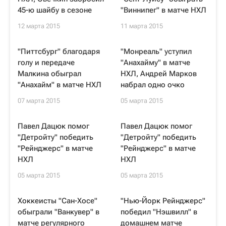
45-ю шайбу в сезоне
"Виннипег" в матче НХЛ
12 марта 2015
11 марта 2015
"Питтсбург" благодаря
"Монреаль" уступил
голу и передаче
"Анахайму" в матче
Малкина обыграл
НХЛ, Андрей Марков
"Анахайм" в матче НХЛ
набрал одно очко
07 марта 2015
05 марта 2015
Павел Дацюк помог
Павел Дацюк помог
"Детройту" победить
"Детройту" победить
"Рейнджерс" в матче
"Рейнджерс" в матче
НХЛ
НХЛ
05 марта 2015
05 марта 2015
Хоккеисты "Сан-Хосе"
"Нью-Йорк Рейнджерс"
обыграли "Ванкувер" в
победил "Нэшвилл" в
матче регулярного
домашнем матче