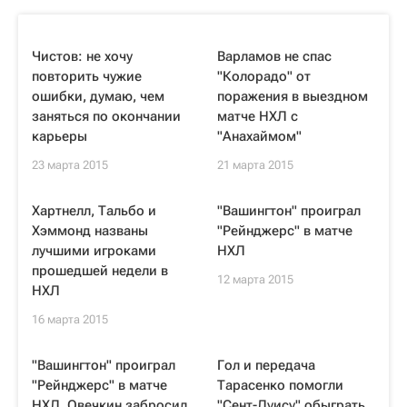
Чистов: не хочу
Варламов не спас
повторить чужие
"Колорадо" от
ошибки, думаю, чем
поражения в выездном
заняться по окончании
матче НХЛ с
карьеры
"Анахаймом"
23 марта 2015
21 марта 2015
Хартнелл, Тальбо и
"Вашингтон" проиграл
Хэммонд названы
"Рейнджерс" в матче
лучшими игроками
НХЛ
прошедшей недели в
12 марта 2015
НХЛ
16 марта 2015
"Вашингтон" проиграл
Гол и передача
"Рейнджерс" в матче
Тарасенко помогли
НХЛ, Овечкин забросил
"Сент-Луису" обыграть