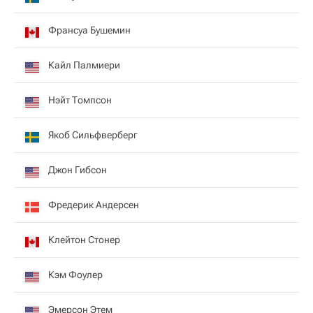
Франсуа Бушемин
Кайл Палмиери
Нэйт Томпсон
Якоб Сильфверберг
Джон Гибсон
Фредерик Андерсен
Клейтон Стонер
Кэм Фоулер
Эмерсон Этем