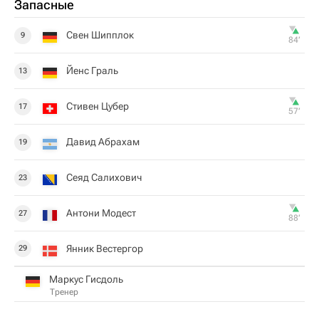
Запасные
Свен Шипплок
9
84‎’‎
Йенс Граль
13
Стивен Цубер
17
57‎’‎
Давид Абрахам
19
Сеяд Салихович
23
Антони Модест
27
88‎’‎
Янник Вестергор
29
Маркус Гисдоль
Тренер