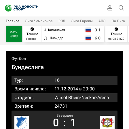
Главное
Лига Чемпионов
РПЛ
Лига Европы
АПЛ
Ла Лига
3
1
А. Калинская
Матч-
Теннис
Теннис
центр
6
0
Д. Шнайдер
Прерван
06.08 21:20
Футбол
Бундеслига
Тур:
16
Время начала:
17.12.2014 в 20:00
Стадион:
Wirsol Rhein-Neckar-Arena
Зрители:
24731
Завершен
0
:
1