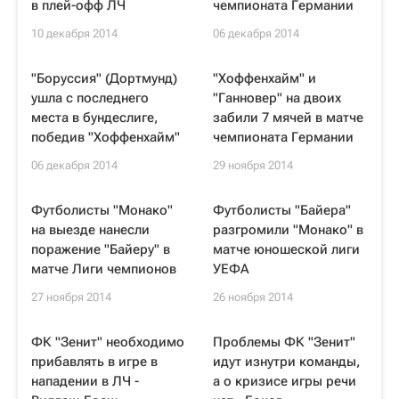
в плей-офф ЛЧ
чемпионата Германии
10 декабря 2014
06 декабря 2014
"Боруссия" (Дортмунд)
"Хоффенхайм" и
ушла с последнего
"Ганновер" на двоих
места в бундеслиге,
забили 7 мячей в матче
победив "Хоффенхайм"
чемпионата Германии
06 декабря 2014
29 ноября 2014
Футболисты "Монако"
Футболисты "Байера"
на выезде нанесли
разгромили "Монако" в
поражение "Байеру" в
матче юношеской лиги
матче Лиги чемпионов
УЕФА
27 ноября 2014
26 ноября 2014
ФК "Зенит" необходимо
Проблемы ФК "Зенит"
прибавлять в игре в
идут изнутри команды,
нападении в ЛЧ -
а о кризисе игры речи