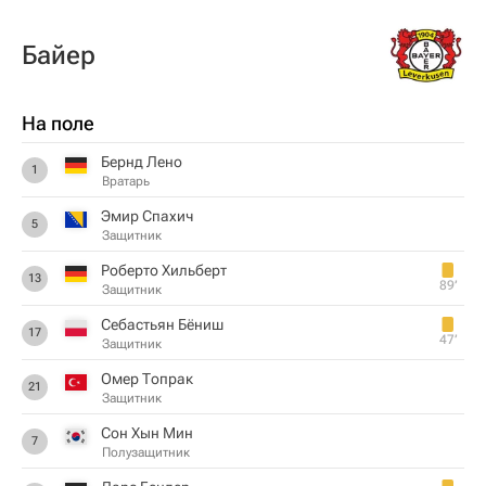
Байер
На поле
Бернд Лено
1
Вратарь
Эмир Спахич
5
Защитник
Роберто Хильберт
13
89‎’‎
Защитник
Себастьян Бёниш
17
47‎’‎
Защитник
Омер Топрак
21
Защитник
Сон Хын Мин
7
Полузащитник