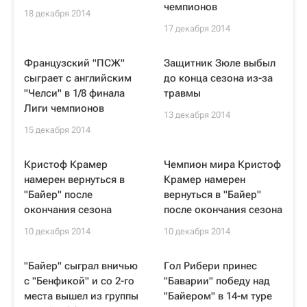
чемпионов
18 декабря 2014
17 декабря 2014
Французский "ПСЖ"
Защитник Зюле выбыл
сыграет с английским
до конца сезона из-за
"Челси" в 1/8 финала
травмы
Лиги чемпионов
13 декабря 2014
15 декабря 2014
Кристоф Крамер
Чемпион мира Кристоф
намерен вернуться в
Крамер намерен
"Байер" после
вернуться в "Байер"
окончания сезона
после окончания сезона
10 декабря 2014
10 декабря 2014
"Байер" сыграл вничью
Гол Рибери принес
с "Бенфикой" и со 2-го
"Баварии" победу над
места вышел из группы
"Байером" в 14-м туре