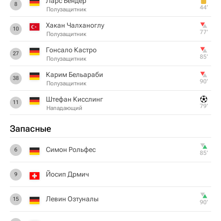
Ларс Бендер
8
44‎’‎
Полузащитник
Хакан Чалханоглу
10
77‎’‎
Полузащитник
Гонсало Кастро
27
85‎’‎
Полузащитник
Карим Бельараби
38
90‎’‎
Полузащитник
Штефан Кисслинг
11
79‎’‎
Нападающий
Запасные
Симон Рольфес
6
85‎’‎
Йосип Дрмич
9
Левин Озтуналы
15
90‎’‎