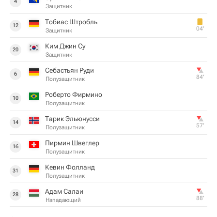
4
Защитник
Тобиас Штробль
12
04‎’‎
Защитник
Ким Джин Су
20
Защитник
Себастьян Руди
6
84‎’‎
Полузащитник
Роберто Фирмино
10
Полузащитник
Тарик Эльюнусси
14
57‎’‎
Полузащитник
Пирмин Швеглер
16
Полузащитник
Кевин Фолланд
31
Полузащитник
Адам Салаи
28
88‎’‎
Нападающий