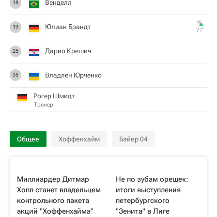
Венделл
18
Юлиан Брандт
19
77‎’‎
Дарио Крешич
25
Владлен Юрченко
35
Рогер Шмидт
Тренер
Общее
Хоффенхайм
Байер 04
Миллиардер Дитмар
Не по зубам орешек:
Хопп станет владельцем
итоги выступления
контрольного пакета
петербургского
акций "Хоффенхайма"
"Зенита" в Лиге