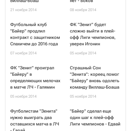
Виллаш-Боаш
нет - Боков
21 ноября 2014
08 ноября 2014
Футбольный клуб
ФК "Зенит" будет
"Байер" продлил
сложно выйти в плей-
контракт с защитником
офф Лиги чемпионов,
Спахичем до 2016 года
уверен Игонин
07 ноября 2014
05 ноября 2014
ФК "Зенит" проиграл
Страшный Сон
"Байеру" в
"Зенита": кореец помог
определяющих мелочах
"Байеру" вновь одолеть
в матче ЛЧ - Галямин
команду Виллаш-Боаша
05 ноября 2014
05 ноября 2014
Футболистам "Зенита"
"Байер" сделал еще
нужно выиграть два
один шаг к плей-офф
оставшихся матча в ЛЧ
Лиги чемпионов - Едвай
- Гарай