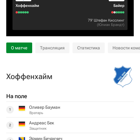
Хоффенхайм
Байер
79‎’‎
Штефан Кисслинг
(
Юлиан Брандт
)
О матче
Трансляция
Статистика
Новости ком
Хоффенхайм
На поле
Оливер Бауман
1
Вратарь
Андреас Бек
2
Защитник
Эрмин Бичакчич