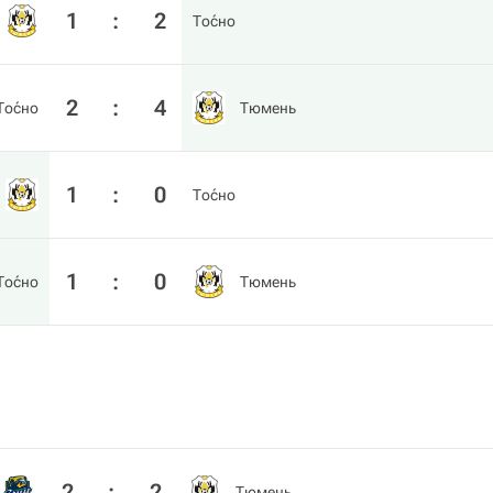
1
:
2
То́сно
2
:
4
То́сно
Тюмень
1
:
0
То́сно
1
:
0
То́сно
Тюмень
2
:
2
Тюмень