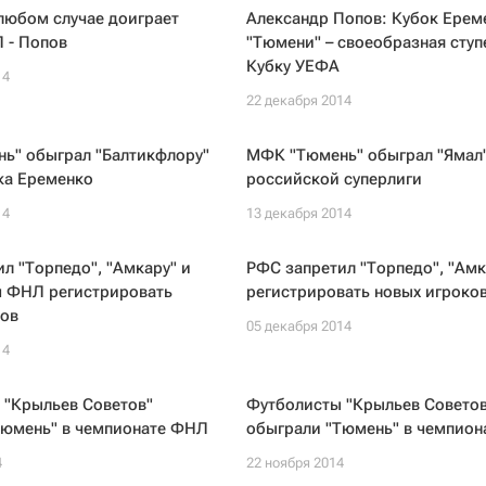
любом случае доиграет
Александр Попов: Кубок Ерем
 - Попов
"Тюмени" – своеобразная ступ
Кубку УЕФА
14
22 декабря 2014
ь" обыграл "Балтикфлору"
МФК "Тюмень" обыграл "Ямал"
ка Еременко
российской суперлиги
14
13 декабря 2014
л "Торпедо", "Амкару" и
РФС запретил "Торпедо", "Амк
м ФНЛ регистрировать
регистрировать новых игроко
ков
05 декабря 2014
14
 "Крыльев Советов"
Футболисты "Крыльев Советов
Тюмень" в чемпионате ФНЛ
обыграли "Тюмень" в чемпио
4
22 ноября 2014