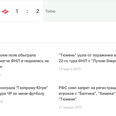
1
:
2
То́сно
воем поле обыграла
"Тюмень" ушла от поражения в
матче ФНЛ и поднялась на
22-го тура ФНЛ с "Лучом-Энер
то
14 марта 2015
5
роиграла "Газпрому-Югре"
РФС снял запрет на регистра
тура ЧР по мини-футболу
игроков с "Балтики", "Химика"
"Тюмени"
15
27 января 2015