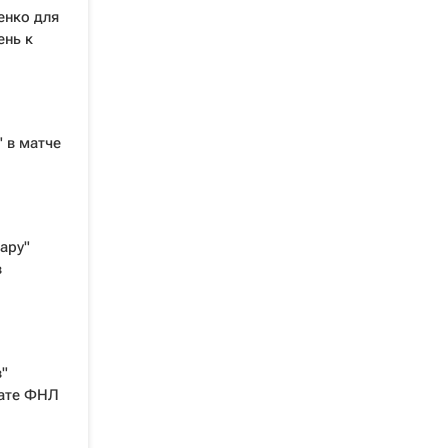
енко для
ень к
 в матче
ару"
в
"
нате ФНЛ