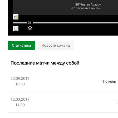
80‎’‎
Ruslan Abazov
90‎’‎
Рафаэль Клейтон
06‎’‎
Статистика
Новости команд
Последние матчи между собой
20.09.2017
Тюмень
16:00
12.03.2017
14:00