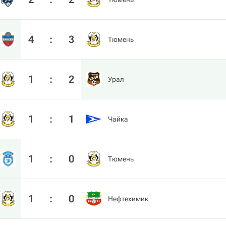
4
:
3
Тюмень
1
:
2
Урал
1
:
1
Чайка
1
:
0
Тюмень
1
:
0
Нефтехимик