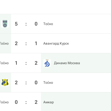
5
:
0
То́сно
2
:
1
То́сно
Авангард Курск
1
:
2
То́сно
Динамо Москва
2
:
0
То́сно
0
:
2
То́сно
Амкар