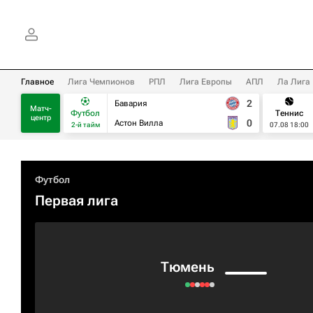
Главное
Лига Чемпионов
РПЛ
Лига Европы
АПЛ
Ла Лига
2
Бавария
Матч-
Футбол
Теннис
центр
0
Астон Вилла
2-й тайм
07.08 18:00
Футбол
Первая лига
Тюмень