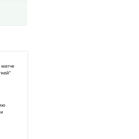
 матче
гией"
цию
 и