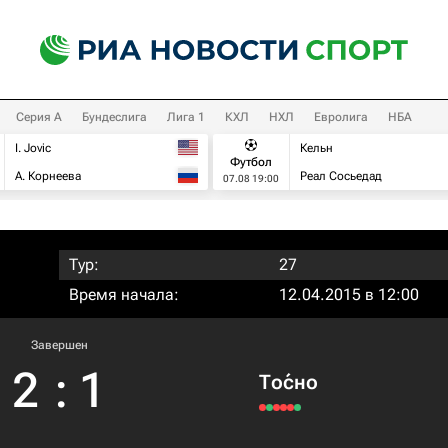
Серия А
Бундеслига
Лига 1
КХЛ
НХЛ
Евролига
НБА
I. Jovic
Кельн
Футбол
А. Корнеева
Реал Сосьедад
07.08 19:00
Тур:
27
Время начала:
12.04.2015 в 12:00
Завершен
2
:
1
То́сно