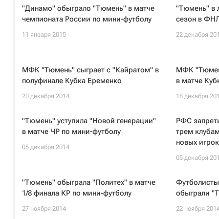
"Динамо" обыграло "Тюмень" в матче
"Тюмень" в 
чемпионата России по мини-футболу
сезон в ФНЛ
11 января 2015
22 декабря 20
МФК "Тюмень" сыграет с "Кайратом" в
МФК "Тюмен
полуфинале Кубка Еременко
в матче Куб
20 декабря 2014
18 декабря 20
"Тюмень" уступила "Новой генерации"
РФС запрети
в матче ЧР по мини-футболу
трем клуба
новых игро
05 декабря 2014
05 декабря 20
"Тюмень" обыграла "Политех" в матче
Футболисты
1/8 финала КР по мини-футболу
обыграли "
27 ноября 2014
22 ноября 201