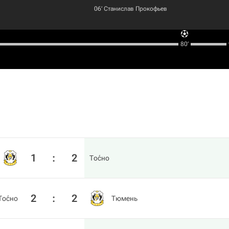
06‎’‎
Станислав Прокофьев
80‎’‎
1
:
2
То́сно
2
:
2
То́сно
Тюмень