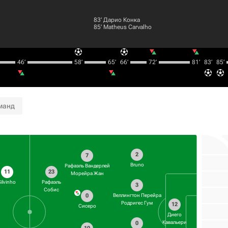
83‎’‎
Дарио Конка
85‎’‎
Matheus Carvalho
46‎’‎
58‎’‎
65‎’‎
66‎’‎
72‎’‎
81‎’‎
83‎’‎
85‎’‎
манд
2
7
Bruno
Рафаэль Вандерлей
11
23
Морейра Жан
Silvinho
Рафаэль
3
Собис
0
Веллингтон Перейра
Родригес Гум
12
Сисеро
Диего
Кавальери
0