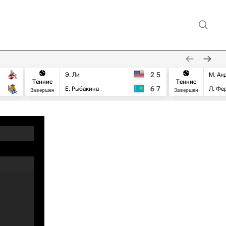
2
5
Э. Ли
М. Ан
Теннис
Теннис
6
7
Е. Рыбакина
Л. Фе
Завершен
Завершен