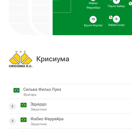
0
Фабио
Пауло Байер
Феррейра
0
15
Rafael Costa
Бруно Кортес
Крисиума
Сильва Фильо Луиз
Вратарь
Эдуардо
2
Защитник
Фабио Феррейра
3
Защитник