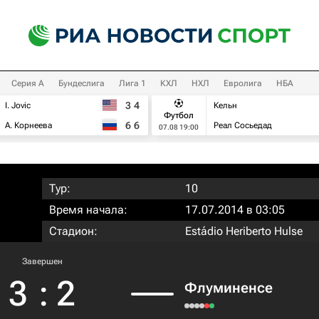
Серия А
Бундеслига
Лига 1
КХЛ
НХЛ
Евролига
НБА
3
4
I. Jovic
Кельн
Футбол
6
6
А. Корнеева
Реал Сосьедад
07.08 19:00
Тур:
10
Время начала:
17.07.2014 в 03:05
Стадион:
Estádio Heriberto Hulse
Завершен
3
:
2
Флуминенсе