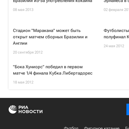
Бразилии из-за употребления кокаина
Эрнанеса в 
08 мая 2013
02 февраля 20
Стадион "Маракана" может быть
Футболисты
открыт матчем сборных Бразилии и
полуфинал 
Англии
24 мая 2012
20 сентября 2012
"Бока Хуниорс" победил в первом
матче 1/4 финала Кубка Либертадорес
18 мая 2012
Футбол
Фигурное катание
Б