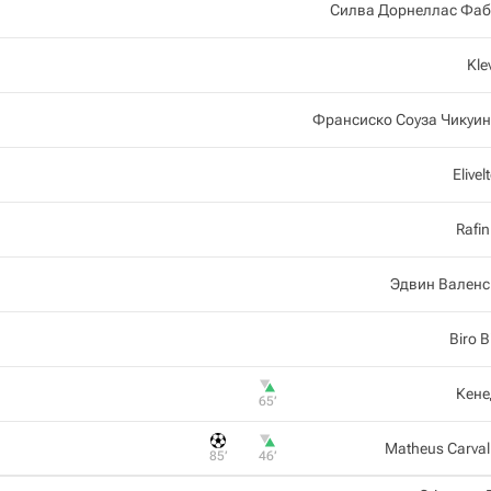
Силва Дорнеллас Фа
Kle
Франсиско Соуза Чикуи
Elivel
Rafi
Эдвин Валенс
Biro B
Кене
65‎’‎
Matheus Carva
85‎’‎
46‎’‎