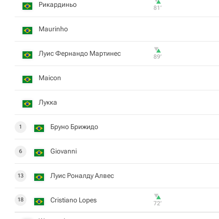
Рикардиньо
81‎’‎
Maurinho
Луис Фернандо Мартинес
89‎’‎
Maicon
Лукка
Бруно Брижидо
1
Giovanni
6
Луис Роналду Алвес
13
Cristiano Lopes
18
72‎’‎