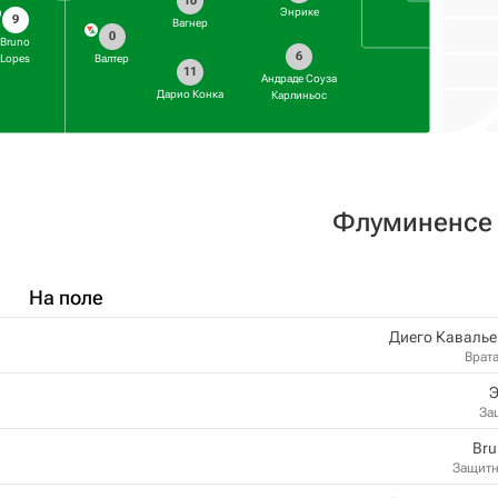
10
Энрике
9
Вагнер
0
Bruno
6
Lopes
Валтер
11
Андраде Соуза
Дарио Конка
Карлиньос
Флуминенсе
На поле
Диего Кавалье
Врат
Э
За
Bru
Защит