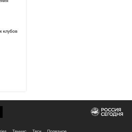
ения
х клубов
ries
Теннис
Теги
Полезное