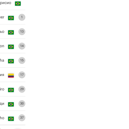
брисио
ver
1
ньо
13
ton
14
nha
15
ия
17
iro
29
ди
30
lho
37