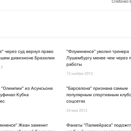
Cristovao 
" через суд вернул право
"Флуминенсе" уволил тренера
ысшем дивизионе Бразилии
Лушембургу менее чем через 
работы
13
12 ноября 2013
 "Олимпии" из Асунсьона
"Барселона" признана самым
луфинал Кубка
популярным спортивным клуб
ес
соцсетях
24 мая 2013
миненсе" Жеан заменит
Фанаты "Палмейраса" подожг