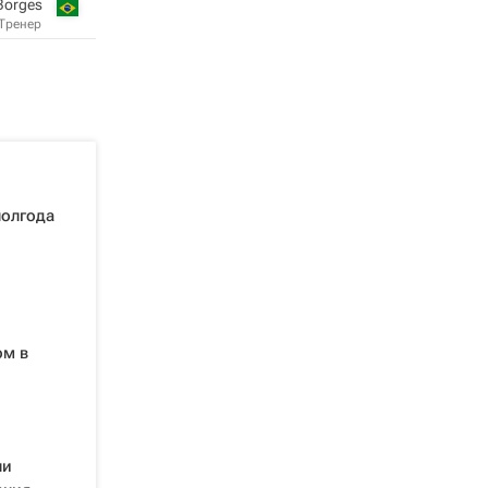
Borges
Тренер
полгода
ом в
ли