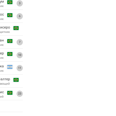
Гум
3
ник
ьос
6
ник
исеро
щитник
ан
7
ник
ер
10
ник
ка
11
ник
Валтер
дающий
ис
23
ий