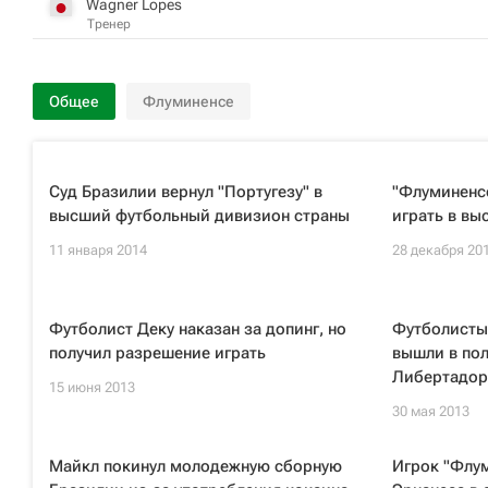
Wagner Lopes
Тренер
Общее
Флуминенсе
Суд Бразилии вернул "Португезу" в
"Флуминенсе
высший футбольный дивизион страны
играть в в
11 января 2014
28 декабря 20
Футболист Деку наказан за допинг, но
Футболисты
получил разрешение играть
вышли в по
Либертадор
15 июня 2013
30 мая 2013
Майкл покинул молодежную сборную
Игрок "Флу