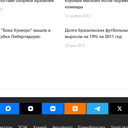
составе сборной Бразилии
клубный магазин после пораж
команды
13
12 ноября 2012
 "Бока Хуниорс" вышли в
Долги бразильских футбольны
Кубка Либертадорес
выросли на 19% за 2011 год
23 мая 2012
иатлон
ЗОЖ
Хоккей
Авто/мото
Единоборства
Sport sto