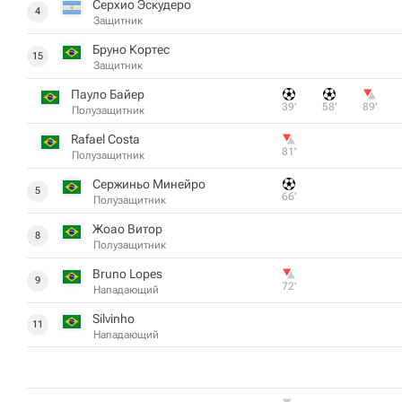
Серхио Эскудеро
4
Защитник
Бруно Кортес
15
Защитник
Пауло Байер
39‎’‎
58‎’‎
89‎’‎
Полузащитник
Rafael Costa
81‎’‎
Полузащитник
Сержиньо Минейро
5
66‎’‎
Полузащитник
Жоао Витор
8
Полузащитник
Bruno Lopes
9
72‎’‎
Нападающий
Silvinho
11
Нападающий