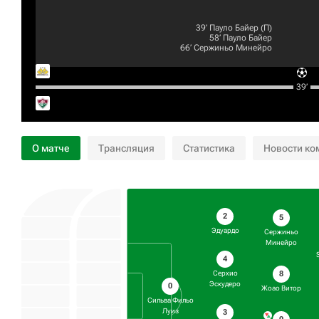
39‎’‎
Пауло Байер
(П)
58‎’‎
Пауло Байер
66‎’‎
Сержиньо Минейро
39‎’‎
О матче
Трансляция
Статистика
Новости ко
2
5
Эдуардо
Сержиньо
Минейро
4
8
Серхио
Эскудеро
0
Жоао Витор
Сильва Фильо
Луиз
3