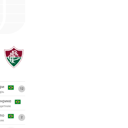
ри
12
арь
нрике
щитник
no
2
ник