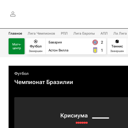
Главное
Лига Чемпионов
РПЛ
Лига Европы
АПЛ
Ла Лига
2
Бавария
Матч-
Футбол
Теннис
центр
1
Астон Вилла
Завершен
Завершен
Футбол
Чемпионат Бразилии
Крисиума