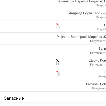
Веллингтон Перейра Родригес 
Защит
Андраде Соуза Карлин
Защит
С
65‎’‎
Полуза
Рафаэль Вандерлей Морейра Ж
Полузащит
Вагн
Полузащит
Дарио Кон
83‎’‎
Полузащит
46‎’‎
Напа
Рафаэль Соб
Нападающ
Запасные