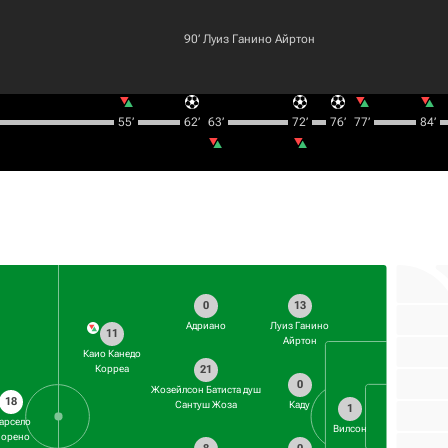
90‎’‎
Луиз Ганино Айртон
55‎’‎
62‎’‎
63‎’‎
72‎’‎
76‎’‎
77‎’‎
84‎’‎
0
13
Адриано
Луиз Ганино
11
Айртон
Каио Канедо
21
Корреа
0
Жозейлсон Батиста душ
18
Сантуш Жоза
Каду
1
арсело
Вилсон
орено