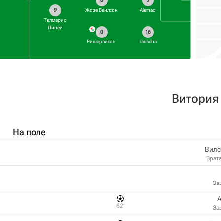
8
0
9
Жозе Веилсон
Alemao
Телмарио
Диней
0
16
Ришарлисон
Tarracha
Витория
На поле
Вилс
Врат
За
A
62‎’‎
За