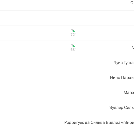
G
72‎’‎
63‎’‎
Луис Густ
Нино Параи
Marc
Эуллер Сил
Родригуес да Сильва Виллиам Энр