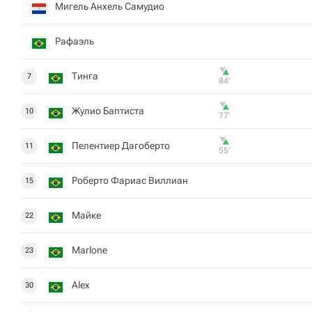
Мигель Анхель Самудио
Рафаэль
Тинга
7
84‎’‎
Жулио Баптиста
10
77‎’‎
Пелентиер Дагоберто
11
55‎’‎
Роберто Фариас Виллиан
15
Майке
22
Marlone
23
Alex
30