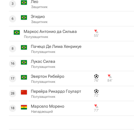
Лео
3
Защитник
Эгидио
6
Защитник
Маркос Антонио да Сильва
55‎’‎
Полузащитник
Пачецо Де Лима Хенрикуе
8
Полузащитник
Лукас Силва
16
Полузащитник
Эвертон Рибейро
17
76‎’‎
84‎’‎
Полузащитник
Перейра Рикардо Гоуларт
28
72‎’‎
Полузащитник
Марсело Морено
18
77‎’‎
Нападающий