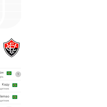
он
1
арь
Каду
щитник
lemao
щитник