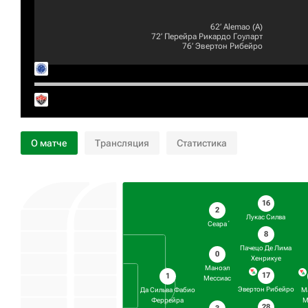
62‎’‎
Alemao
(А)
72‎’‎
Перейра Рикардо Гоуларт
76‎’‎
Эвертон Рибейро
О матче
Трансляция
Статистика
16
2
Лукас Силва
Сеара́
8
Пачецо Де Лима
0
Хенрикуе
Маноэл
17
1
Мессиас
Эвертон Рибейро
Да Сильва Фабио
М
Феррейра
М
28