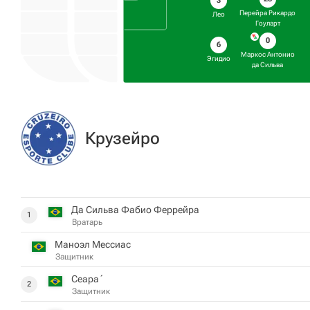
3
Перейра Рикардо
Лео
Гоуларт
0
6
Маркос Антонио
Эгидио
да Сильва
Крузейро
Да Сильва Фабио Феррейра
1
Вратарь
Маноэл Мессиас
Защитник
Сеара́
2
Защитник