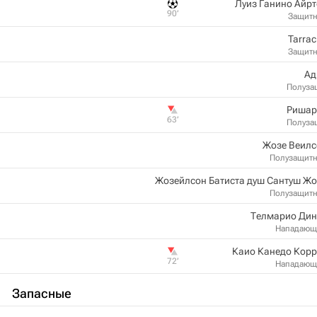
Луиз Ганино Айр
90‎’‎
Защит
Tarra
Защит
Ад
Полуза
Ришар
63‎’‎
Полуза
Жозе Веилс
Полузащит
Жозейлсон Батиста душ Сантуш Ж
Полузащит
Телмарио Дин
Нападающ
Каио Канедо Корр
72‎’‎
Нападающ
Запасные