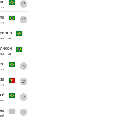
тон
13
ник
cha
16
ник
риано
щитник
лисон
щитник
он
8
ник
оза
21
ник
ей
9
ий
еа
11
ий