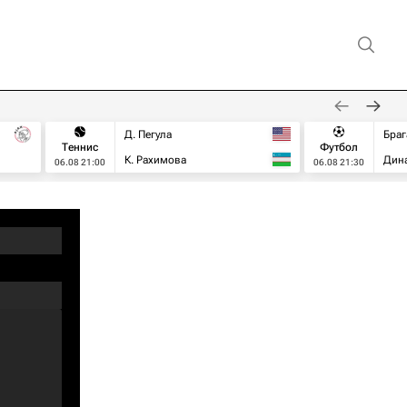
Д. Пегула
Браг
Теннис
Футбол
К. Рахимова
Дин
06.08 21:00
06.08 21:30