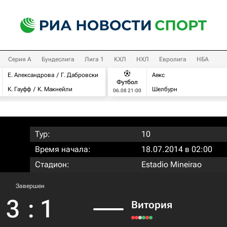
Серия А
Бундеслига
Лига 1
КХЛ
НХЛ
Евролига
НБА
Е. Александрова
Г. Дабровски
Аякс
Футбол
К. Гауфф
К. Макнейли
Шелбурн
06.08 21:00
Тур:
10
Время начала:
18.07.2014 в 02:00
Стадион:
Estadio Mineirao
Завершен
3
:
1
Витория