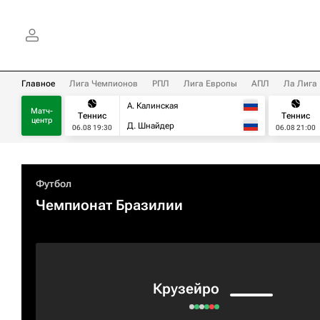
Главное
Лига Чемпионов
РПЛ
Лига Европы
АПЛ
Ла Лига
А. Калинская
Матч-
Теннис
Теннис
центр
Д. Шнайдер
06.08 19:30
06.08 21:00
Футбол
Чемпионат Бразилии
Крузейро