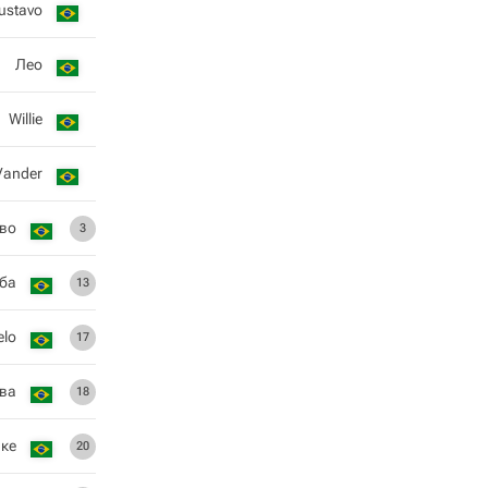
ustavo
Лео
Willie
Vander
аво
3
ба
13
elo
17
ьва
18
ике
20