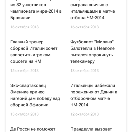
из 32 участников
сыграла вничью с
чемпионата мира-2014 в
итальянцами в матче
Бразилии
отбора ЧМ-2014
16 октября 2013
16 октября 2013
Главный тренер
Футболист "Милана"
сборной Италии хочет
Балотелли в Неаполе
запретить игрокам
пытался опрокинуть
соцсети на ЧМ
телекамеру
15 октября 2013
13 октября 2013
Экс-спартаковец
Итальянцы избежали
Эменике принес
поражения от Дании в
нигерийцам победу над
отборочном матче
сборной Эфиопии
ЧМ-2014
13 октября 2013
12 октября 2013
Де Росси не поможет
Пранделли вызовет