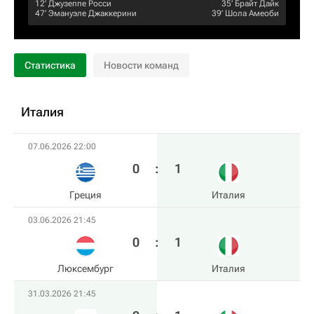
12‎’‎
Джузеппе Росси
35‎’‎
Брайт Дайк
47‎’‎
Эмануэле Джаккерини
39‎’‎
Шола Амеоби
Статистика
Новости команд
Италия
07.06.2026 22:00
0
:
1
Греция
Италия
03.06.2026 21:45
0
:
1
Люксембург
Италия
31.03.2026 21:45