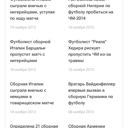
сыграли вничью с
сборной Нигерии по
нигерийцами, уступая
футболу пробиться на
по ходу матча
ЧМ-2014
19 ноября 2013
16 ноября 2013
Футболист сборной
Футболист "Реала"
Италии Барцальи
Хедира рискует
пропустит матч с
пропустить ЧМ из-за
нигерийцами
травмы
16 ноября 2013
16 ноября 2013
Сборная Италии
Вратарь Вайденфеллер
сыграла вничью с
впервые вызван в
немцами в
сборную Германии по
товарищеском матче
футболу
16 ноября 2013
08 ноября 2013
Определена 21 сборная
Сборная Армении