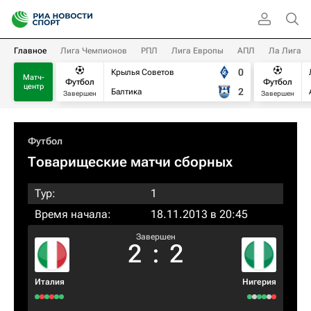
Главное
Лига Чемпионов
РПЛ
Лига Европы
АПЛ
Ла Лига
0
Крылья Советов
Матч-
Футбол
Футбол
центр
2
Балтика
Завершен
Завершен
Футбол
Товарищеские матчи сборных
Тур:
1
Время начала:
18.11.2013 в 20:45
Завершен
2
:
2
Италия
Нигерия