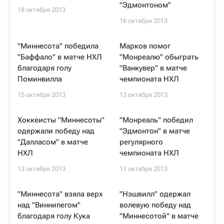
"Эдмонтоном"
18 октября 2013
16 октября 2013
"Миннесота" победила
Марков помог
"Баффало" в матче НХЛ
"Монреалю" обыграть
благодаря голу
"Ванкувер" в матче
Поминвилла
чемпионата НХЛ
15 октября 2013
13 октября 2013
Хоккеисты "Миннесоты"
"Монреаль" победил
одержали победу над
"Эдмонтон" в матче
"Далласом" в матче
регулярного
НХЛ
чемпионата НХЛ
13 октября 2013
11 октября 2013
"Миннесота" взяла верх
"Нэшвилл" одержал
над "Виннипегом"
волевую победу над
благодаря голу Кука
"Миннесотой" в матче