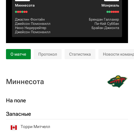
Миннесота
Монреаль
Джастин Фонтэйн
Брендан Галлахер
Джейсон Помонвилл
Пи-Кей Суббан
Нино Нидеррейтер
Брайан Джионта
Джейсон Помонвилл
О матче
Протокол
Статистика
Новости коман
Миннесота
На поле
Запасные
Торри Митчелл