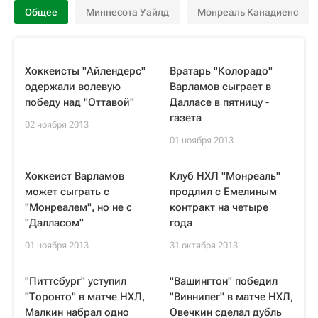
Общее
Миннесота Уайлд
Монреаль Канадиенс
Хоккеисты "Айлендерс"
Вратарь "Колорадо"
одержали волевую
Варламов сыграет в
победу над "Оттавой"
Далласе в пятницу -
газета
02 ноября 2013
01 ноября 2013
Хоккеист Варламов
Клуб НХЛ "Монреаль"
может сыграть с
продлил с Емелиным
"Монреалем", но не с
контракт на четыре
"Далласом"
года
01 ноября 2013
31 октября 2013
"Питтсбург" уступил
"Вашингтон" победил
"Торонто" в матче НХЛ,
"Виннипег" в матче НХЛ,
Малкин набрал одно
Овечкин сделал дубль