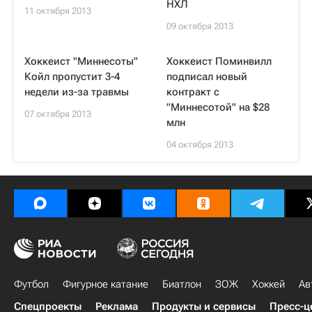
НХЛ
11 октября 2013
09 октября 2013
Хоккеист "Миннесоты"
Хоккеист Поминвилл
Койл пропустит 3-4
подписал новый
недели из-за травмы
контракт с
"Миннесотой" на $28
07 октября 2013
млн
04 октября 2013
Футбол
Фигурное катание
Биатлон
ЗОЖ
Хоккей
Ав
Спецпроекты
Реклама
Продукты и сервисы
Пресс-ц