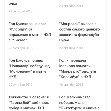
очко
23 октября 2013
27 октября 2013
Гол Куликова не спас
"Монреаль" вызвал в
"Флориду" от
состав самого ценного
поражения в матче НХЛ
хоккеиста фарм-клуба
с "Чикаго"
Булье
23 октября 2013
22 октября 2013
Гол Джонса принес
Гол и передача
"Нэшвиллу" победу над
Маркова помогли
"Монреалем" в матче
"Монреалю" одолеть
НХЛ
"Коламбус" в НХЛ
20 октября 2013
18 октября 2013
Хоккеисты "Бостона" и
Гол Малкина стал
"Тампы Бэй" добились
победным для
побед в матчах НХЛ
"Питтсбурга" в матче с