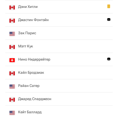
Дэни Хитли
Джастин Фонтэйн
Зак Парис
Мэтт Кук
Нино Нидеррейтер
Кайл Бродзиак
Райан Сатер
Джаред Спарджеон
Кейт Баллард