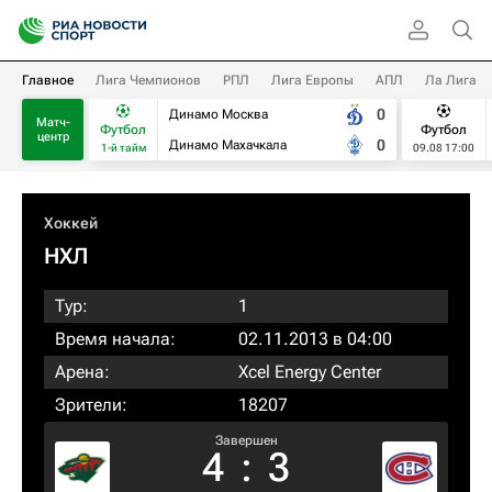
Главное
Лига Чемпионов
РПЛ
Лига Европы
АПЛ
Ла Лига
0
Динамо Москва
Матч-
Футбол
Футбол
центр
0
Динамо Махачкала
1-й тайм
09.08 17:00
Хоккей
НХЛ
Тур:
1
Время начала:
02.11.2013 в 04:00
Арена:
Xcel Energy Center
Зрители:
18207
Завершен
4
:
3