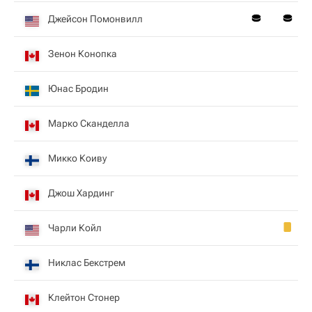
Джейсон Помонвилл
Зенон Конопка
Юнас Бродин
Марко Сканделла
Микко Коиву
Джош Хардинг
Чарли Койл
Никлас Бекстрем
Клейтон Стонер