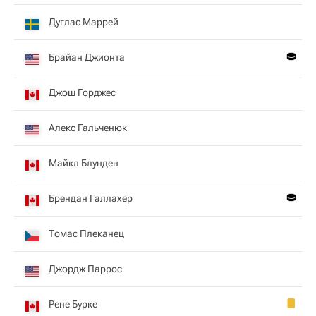
Дуглас Маррей
Брайан Джионта
Джош Горджес
Алекс Гальченюк
Майкл Блунден
Брендан Галлахер
Томас Плеканец
Джордж Паррос
Рене Бурке