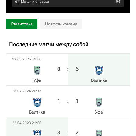
67‎’‎
Максим Скавыш
04‎’‎
Статистика
Новости команд
Последние матчи между собой
23.03.2025 12:00
0
:
6
Уфа
Балтика
26.07.2024 20:15
1
:
1
Балтика
Уфа
22.04.2023 21:00
3
:
2