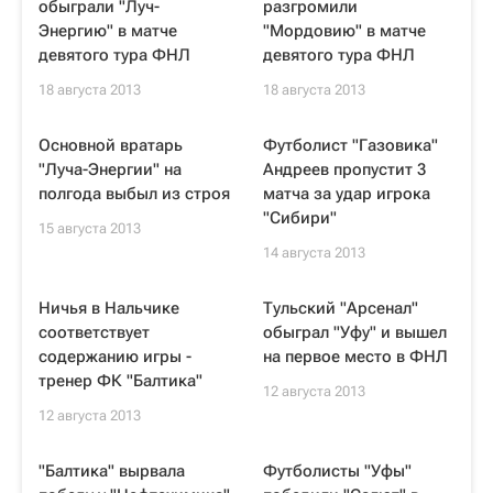
обыграли "Луч-
разгромили
Энергию" в матче
"Мордовию" в матче
девятого тура ФНЛ
девятого тура ФНЛ
18 августа 2013
18 августа 2013
Основной вратарь
Футболист "Газовика"
"Луча-Энергии" на
Андреев пропустит 3
полгода выбыл из строя
матча за удар игрока
"Сибири"
15 августа 2013
14 августа 2013
Ничья в Нальчике
Тульский "Арсенал"
соответствует
обыграл "Уфу" и вышел
содержанию игры -
на первое место в ФНЛ
тренер ФК "Балтика"
12 августа 2013
12 августа 2013
"Балтика" вырвала
Футболисты "Уфы"