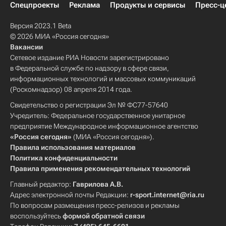
Спецпроекты
Реклама
Продукты и сервисы
Пресс-ц
Версия 2023.1 Beta
© 2026 МИА «Россия сегодня»
Вакансии
Сетевое издание РИА Новости зарегистрировано
в Федеральной службе по надзору в сфере связи,
информационных технологий и массовых коммуникаций
(Роскомнадзор) 08 апреля 2014 года.
Свидетельство о регистрации Эл № ФС77-57640
Учредитель: Федеральное государственное унитарное
предприятие Международное информационное агентство
«Россия сегодня»
(МИА «Россия сегодня»).
Правила использования материалов
Политика конфиденциальности
Правила применения рекомендательных технологий
Главный редактор:
Гаврилова А.В.
Адрес электронной почты Редакции:
r-sport.internet@ria.ru
По вопросам размещения пресс-релизов и рекламы
воспользуйтесь
формой обратной связи