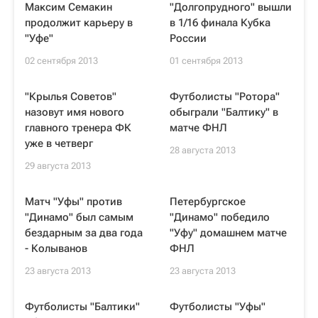
Максим Семакин
"Долгопрудного" вышли
продолжит карьеру в
в 1/16 финала Кубка
"Уфе"
России
02 сентября 2013
01 сентября 2013
"Крылья Советов"
Футболисты "Ротора"
назовут имя нового
обыграли "Балтику" в
главного тренера ФК
матче ФНЛ
уже в четверг
28 августа 2013
29 августа 2013
Матч "Уфы" против
Петербургское
"Динамо" был самым
"Динамо" победило
бездарным за два года
"Уфу" домашнем матче
- Колыванов
ФНЛ
23 августа 2013
23 августа 2013
Футболисты "Балтики"
Футболисты "Уфы"