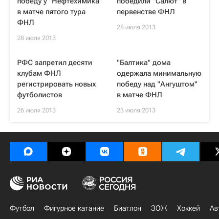
победу у "Нефтехимика"
победили "Салют" в
в матче пятого тура
первенстве ФНЛ
ФНЛ
28 июля 2013
28 июля 2013
РФС запретил десяти
"Балтика" дома
клубам ФНЛ
одержала минимальную
регистрировать новых
победу над "Ангуштом"
футболистов
в матче ФНЛ
26 июля 2013
23 июля 2013
Футбол
Фигурное катание
Биатлон
ЗОЖ
Хоккей
Ав