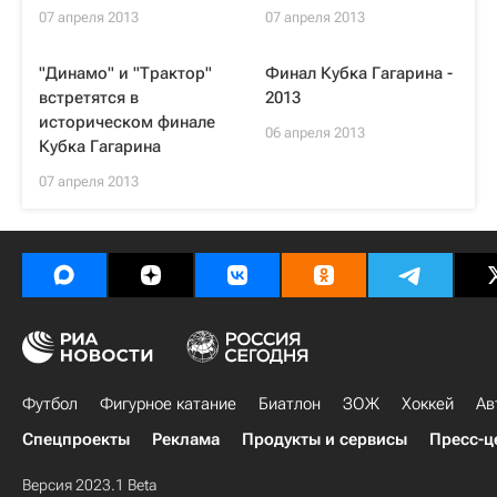
07 апреля 2013
07 апреля 2013
"Динамо" и "Трактор"
Финал Кубка Гагарина -
встретятся в
2013
историческом финале
06 апреля 2013
Кубка Гагарина
07 апреля 2013
Футбол
Фигурное катание
Биатлон
ЗОЖ
Хоккей
Ав
Спецпроекты
Реклама
Продукты и сервисы
Пресс-ц
Версия 2023.1 Beta