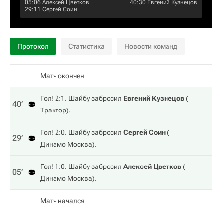
05:06
Алексей Цветков
40:30
Евгений Кузнецов
29:11
Сергей Соин
Протокол
Статистика
Новости команд
Матч окончен
Гол! 2:1. Шайбу забросил
Евгений Кузнецов
(
40‎’‎
Трактор
).
Гол! 2:0. Шайбу забросил
Сергей Соин
(
29‎’‎
Динамо Москва
).
Гол! 1:0. Шайбу забросил
Алексей Цветков
(
05‎’‎
Динамо Москва
).
Матч начался