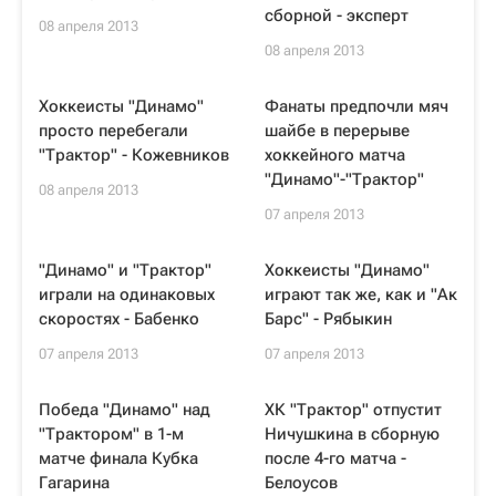
сборной - эксперт
08 апреля 2013
08 апреля 2013
Хоккеисты "Динамо"
Фанаты предпочли мяч
просто перебегали
шайбе в перерыве
"Трактор" - Кожевников
хоккейного матча
"Динамо"-"Трактор"
08 апреля 2013
07 апреля 2013
"Динамо" и "Трактор"
Хоккеисты "Динамо"
играли на одинаковых
играют так же, как и "Ак
скоростях - Бабенко
Барс" - Рябыкин
07 апреля 2013
07 апреля 2013
Победа "Динамо" над
ХК "Трактор" отпустит
"Трактором" в 1-м
Ничушкина в сборную
матче финала Кубка
после 4-го матча -
Гагарина
Белоусов