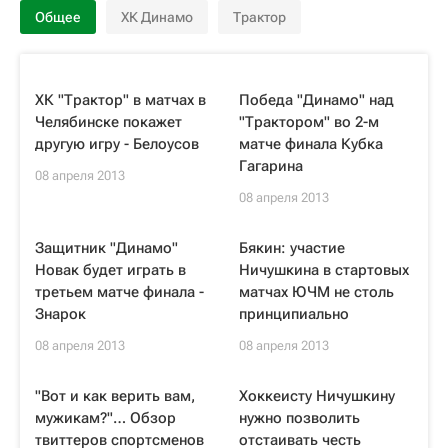
Общее
ХК Динамо
Трактор
ХК "Трактор" в матчах в
Победа "Динамо" над
Челябинске покажет
"Трактором" во 2-м
другую игру - Белоусов
матче финала Кубка
Гагарина
08 апреля 2013
08 апреля 2013
Защитник "Динамо"
Бякин: участие
Новак будет играть в
Ничушкина в стартовых
третьем матче финала -
матчах ЮЧМ не столь
Знарок
принципиально
08 апреля 2013
08 апреля 2013
"Вот и как верить вам,
Хоккеисту Ничушкину
мужикам?"… Обзор
нужно позволить
твиттеров спортсменов
отстаивать честь