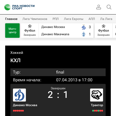
Главное
Лига Чемпионов
РПЛ
Лига Европы
АПЛ
Ла Лига
3
Динамо Москва
Матч-
Футбол
Футбол
центр
1
Динамо Махачкала
Завершен
Завершен
Хоккей
КХЛ
Тур:
final
Время начала:
07.04.2013 в 17:00
Завершен
2
:
1
Динамо Москва
Трактор