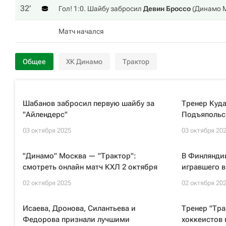
32‎’‎
Гол! 1:0. Шайбу забросил
Девин Броссо
(
Динамо 
Матч начался
Общее
ХК Динамо
Трактор
Шабанов забросил первую шайбу за
Тренер Куда
"Айлендерс"
Подъяпольс
03 октября 2025
03 октября 20
"Динамо" Москва — "Трактор":
В Финляндии
смотреть онлайн матч КХЛ 2 октября
игравшего 
02 октября 2025
02 октября 20
Исаева, Дронова, Силантьева и
Тренер "Тра
Федорова признали лучшими
хоккеистов 