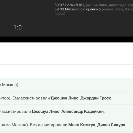
58:37
Логан Дэй
(
Джошуа Ливо
,
Александр Ка
59:33
Михаил Григоренко
(
Джошуа Ливо
,
Джо
Гросс
)
1
:
0
о Москва
).
ктор
). Ему ассистировали
Джошуа Ливо
,
Джордан Гросс
.
му ассистировали
Джошуа Ливо
,
Александр Кадейкин
.
инамо Москва
). Ему ассистировали
Макс Комтуа
,
Дилан Сикура
.