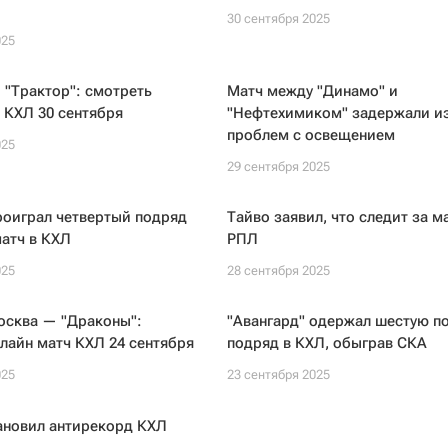
30 сентября 2025
025
 "Трактор": смотреть
Матч между "Динамо" и
 КХЛ 30 сентября
"Нефтехимиком" задержали из
проблем с освещением
025
29 сентября 2025
роиграл четвертый подряд
Тайво заявил, что следит за м
атч в КХЛ
РПЛ
025
28 сентября 2025
осква — "Драконы":
"Авангард" одержал шестую п
лайн матч КХЛ 24 сентября
подряд в КХЛ, обыграв СКА
025
23 сентября 2025
ановил антирекорд КХЛ