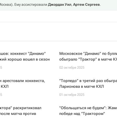
Москва
). Ему ассистировали
Джордан Уил
,
Артем Сергеев
.
шов: хоккеист "Динамо"
Московское "Динамо" по булл
кий хорошо вошел в сезон
обыграло "Трактор" в матче К
25
02 октября 2025
 арестовали хоккеиста,
"Торпедо" в третий раз обыгр
в КХЛ
Ларионова в матче КХЛ
25
01 октября 2025
ктора" раскритиковал
"Обольщаться не будем": Жам
после матча против
победе над "Трактором"