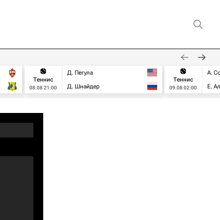
Д. Пегула
А. С
Теннис
Теннис
Д. Шнайдер
Е. А
08.08 21:00
09.08 02:00