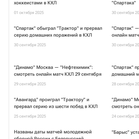
хоккеистами в КХЛ
"Спартака"
01 октября 2025
30 сентября 2
"Спартак" обыграл "Трактор" и прервал
"Спартак" —
серию домашних поражений в КХЛ
онлайн матч
30 сентября 2025
30 сентября 2
"Динамо" Москва — "Нефтехимик":
"Спартак" п
смотреть онлайн матч КХЛ 29 сентября
домашний м
29 сентября 2025
28 сентября 2
"Авангард" проиграл "Трактору" и
"Динамо" М
прервал серию из шести побед в КХЛ
смотреть он
25 сентября 2025
24 сентября 2
Названы даты матчей молодежной
"Барыс" уст
сборной России с Белоруссией