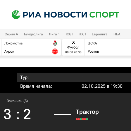
Серия А
Бундеслига
Лига 1
КХЛ
НХЛ
Евролига
НБА
Локомотив
ЦСКА
Футбол
Акрон
Ростов
08.08 20:30
Тур:
1
Время начала:
02.10.2025 в 19:30
Закончен (Б)
3
:
2
Трактор