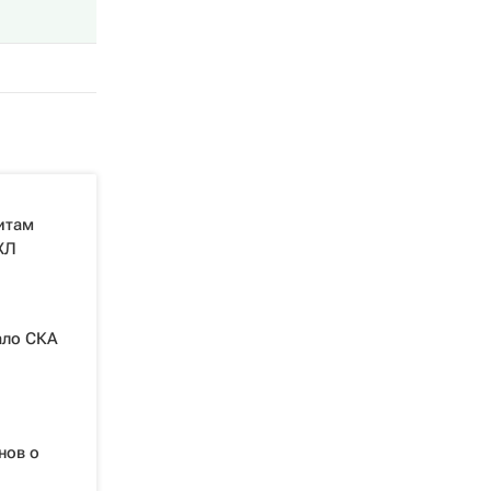
итам
ХЛ
ало СКА
нов о