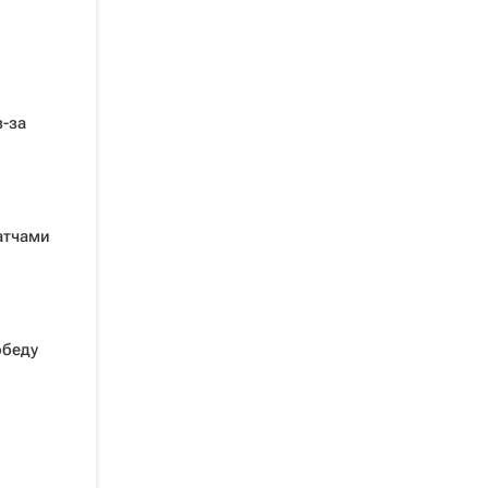
-за
атчами
обеду