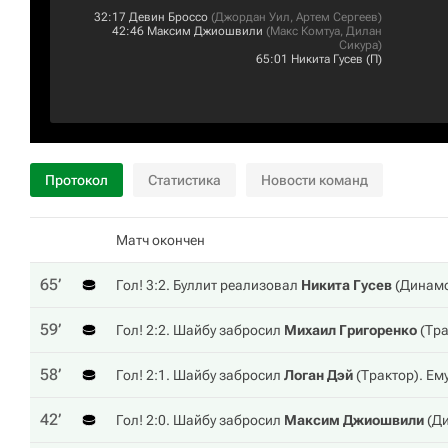
32:17
Девин Броссо
(
Джордан Уил
,
Артем Сергеев
)
42:46
Максим Джиошвили
(
Макс Комтуа
,
Дилан
Сикура
)
65:01
Никита Гусев
(П)
Протокол
Статистика
Новости команд
Матч окончен
65‎’‎
Гол! 3:2. Буллит реализовал
Никита Гусев
(
Динам
59‎’‎
Гол! 2:2. Шайбу забросил
Михаил Григоренко
(
Тра
58‎’‎
Гол! 2:1. Шайбу забросил
Логан Дэй
(
Трактор
). Е
42‎’‎
Гол! 2:0. Шайбу забросил
Максим Джиошвили
(
Д