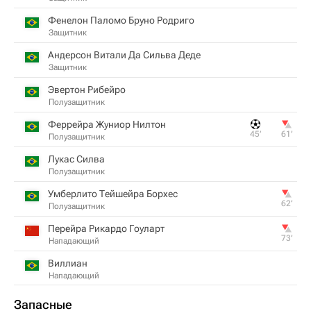
Фенелон Паломо Бруно Родриго
Защитник
Андерсон Витали Да Сильва Деде
Защитник
Эвертон Рибейро
Полузащитник
Феррейра Жуниор Нилтон
45‎’‎
61‎’‎
Полузащитник
Лукас Силва
Полузащитник
Умберлито Тейшейра Борхес
62‎’‎
Полузащитник
Перейра Рикардо Гоуларт
73‎’‎
Нападающий
Виллиан
Нападающий
Запасные