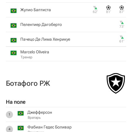
Жулио Баптиста
62‎’‎
81‎’‎
87‎’‎
Пелентиер Дагоберто
73‎’‎
Пачецо Де Лима Хенрикуе
61‎’‎
Marcelo Oliveira
Тренер
Ботафого РЖ
На поле
Джефферсон
1
Вратарь
Фабиан Гедес Боливар
4