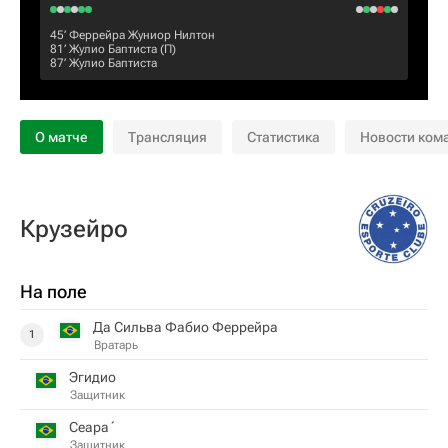
45‎’‎
Феррейра Жуниор Нилтон
81‎’‎
Жулио Баптиста
(П)
87‎’‎
Жулио Баптиста
О матче
Трансляция
Статистика
Новости ком
Крузейро
На поле
Да Сильва Фабио Феррейра
1
Вратарь
Эгидио
Защитник
Сеара́
Защитник