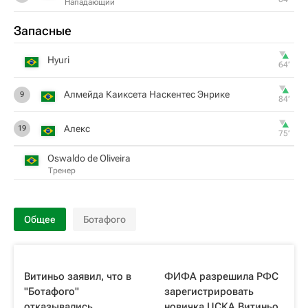
Нападающий
Запасные
Hyuri
64‎’‎
Алмейда Каиксета Наскентес Энрике
9
84‎’‎
Алекс
19
75‎’‎
Oswaldo de Oliveira
Тренер
Общее
Ботафого
Витиньо заявил, что в
ФИФА разрешила РФС
"Ботафого"
зарегистрировать
отказывались
новичка ЦСКА Витиньо