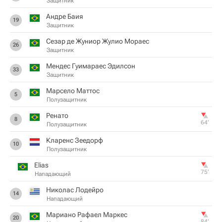
Защитник
Андре Баия
19
Защитник
Сезар де Жуниор Жулио Мораес
26
Защитник
Мендес Гуимараес Эдилсон
33
Защитник
Марсело Маттос
5
Полузащитник
Ренато
8
64‎’‎
Полузащитник
Кларенс Зеедорф
10
Полузащитник
Elias
75‎’‎
Нападающий
Николас Лодейро
14
Нападающий
Мариано Рафаел Маркес
20
84‎’‎