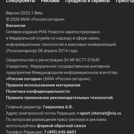
Спецпроекты
Реклама
Продукты и сервисы
Пресс-ц
Версия 2023.1 Beta
© 2026 МИА «Россия сегодня»
Вакансии
Сетевое издание РИА Новости зарегистрировано
в Федеральной службе по надзору в сфере связи,
информационных технологий и массовых коммуникаций
(Роскомнадзор) 08 апреля 2014 года.
Свидетельство о регистрации Эл № ФС77-57640
Учредитель: Федеральное государственное унитарное
предприятие Международное информационное агентство
«Россия сегодня»
(МИА «Россия сегодня»).
Правила использования материалов
Политика конфиденциальности
Правила применения рекомендательных технологий
Главный редактор:
Гаврилова А.В.
Адрес электронной почты Редакции:
r-sport.internet@ria.ru
По вопросам размещения пресс-релизов и рекламы
воспользуйтесь
формой обратной связи
Телефон Редакции:
7 (495) 645-6601