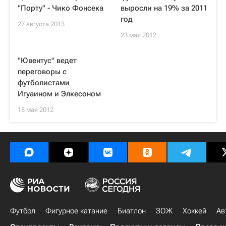
"Порту" - Чико Фонсека
выросли на 19% за 2011
год
27 августа 2013
23 мая 2012
"Ювентус" ведет
переговоры с
футболистами
Игуаином и Элкесоном
18 мая 2012
Футбол
Фигурное катание
Биатлон
ЗОЖ
Хоккей
Ав