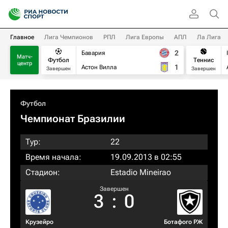
Главное
Лига Чемпионов
РПЛ
Лига Европы
АПЛ
Ла Лига
2
Бавария
Матч-
Футбол
Теннис
центр
1
Астон Вилла
Завершен
Завершен
Футбол
Чемпионат Бразилии
Тур:
22
Время начала:
19.09.2013 в 02:55
Стадион:
Estadio Mineirao
Завершен
3
:
0
Крузейро
Ботафого РЖ