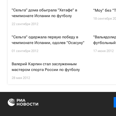
"Сельта" дома обыграла "Хетафе" в
"Моу" без "
чемпионате Испании по футболу
18 сентября 2
22 сентября 2012
"Сельта" одержала первую победу в
"Вальядолид
чемпионате Испании, одолев "Осасуну"
футбольный
01 сентября 2012
17 июня 2012
Валерий Карпин стал заслуженным
мастером спорта России по футболу
28 мая 2012