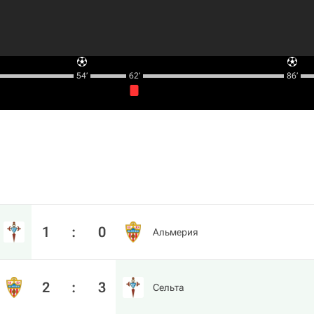
54‎’‎
62‎’‎
86‎’‎
1
:
0
Альмерия
2
:
3
Сельта