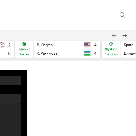
2
4
Д. Пегула
Брага
Теннис
Футбол
0
4
К. Рахимова
Динам
1-й сет
1-й тайм