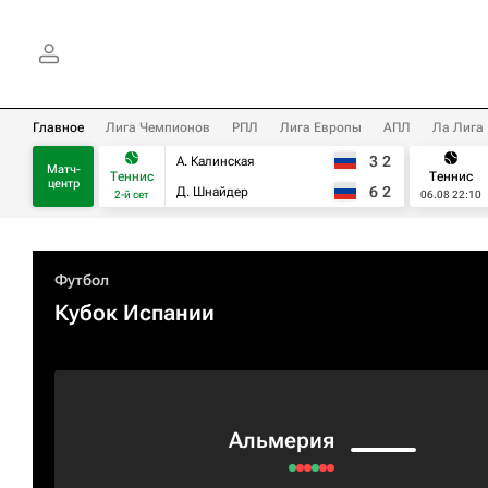
Главное
Лига Чемпионов
РПЛ
Лига Европы
АПЛ
Ла Лига
3
2
А. Калинская
Матч-
Теннис
Теннис
центр
6
2
Д. Шнайдер
2-й сет
06.08 22:10
Футбол
Кубок Испании
Альмерия