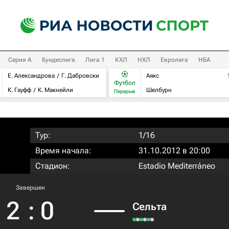
Серия А
Бундеслига
Лига 1
КХЛ
НХЛ
Евролига
НБА
Е. Александрова
Г. Дабровски
Аякс
Футбол
К. Гауфф
К. Макнейли
Шелбурн
Перерыв
Тур:
1/16
Время начала:
31.10.2012 в 20:00
Стадион:
Estadio Mediterráneo
Завершен
2
:
0
Сельта