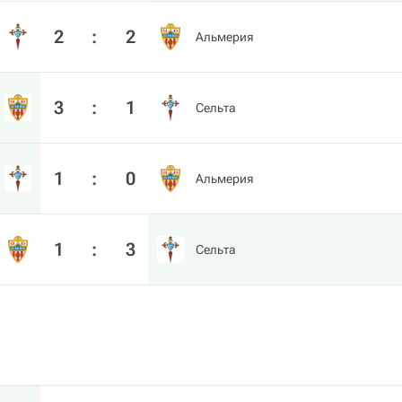
2
:
2
Альмерия
3
:
1
Сельта
1
:
0
Альмерия
1
:
3
Сельта