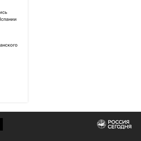
ись
Испании
панского