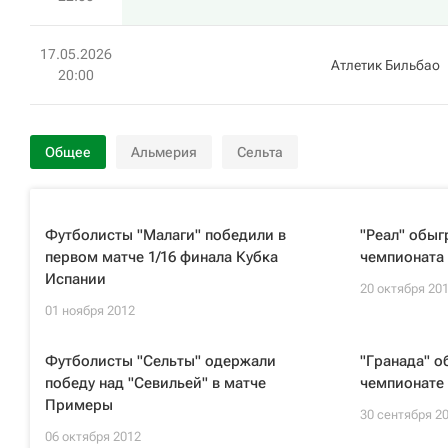
17.05.2026
Атлетик Бильбао
20:00
Общее
Альмерия
Сельта
Футболисты "Малаги" победили в
"Реал" обыг
первом матче 1/16 финала Кубка
чемпионата 
Испании
20 октября 20
01 ноября 2012
Футболисты "Сельты" одержали
"Гранада" о
победу над "Севильей" в матче
чемпионате 
Примеры
30 сентября 2
06 октября 2012