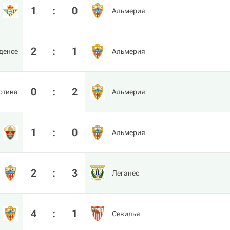
1
:
0
Альмерия
2
:
1
денсе
Альмерия
0
:
2
ртива
Альмерия
1
:
0
Альмерия
2
:
3
Леганес
4
:
1
Севилья