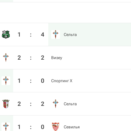
1
:
4
Сельта
2
:
2
Визеу
1
:
0
Спортинг Х
2
:
2
Сельта
1
:
0
Севилья