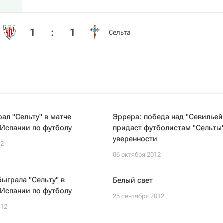
1
:
1
Сельта
рал "Сельту" в матче
Эррера: победа над "Севильей
Испании по футболу
придаст футболистам "Сельты
уверенности
12
06 октября 2012
быграла "Сельту" в
Белый свет
Испании по футболу
25 сентября 2012
012