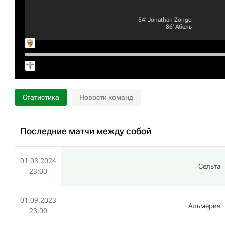
54‎’‎
Jonathan Zongo
86‎’‎
Абель
Статистика
Новости команд
Последние матчи между собой
01.03.2024
Сельта
23:00
01.09.2023
Альмерия
23:00