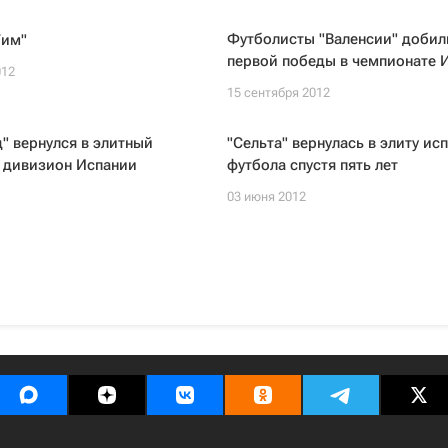
Футболисты "Валенсии" добил
Тим"
первой победы в чемпионате 
012
15 сентября 2012
" вернулся в элитный
"Сельта" вернулась в элиту ис
 дивизион Испании
футбола спустя пять лет
03 июня 2012