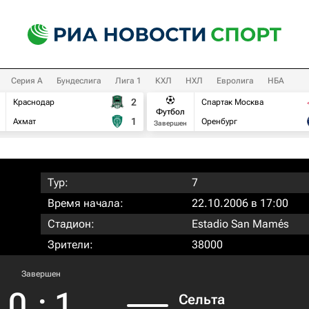
Серия А
Бундеслига
Лига 1
КХЛ
НХЛ
Евролига
НБА
2
Краснодар
Спартак Москва
Футбол
1
Ахмат
Оренбург
Завершен
Тур:
7
Время начала:
22.10.2006 в 17:00
Стадион:
Estadio San Mamés
Зрители:
38000
Завершен
0
:
1
Сельта