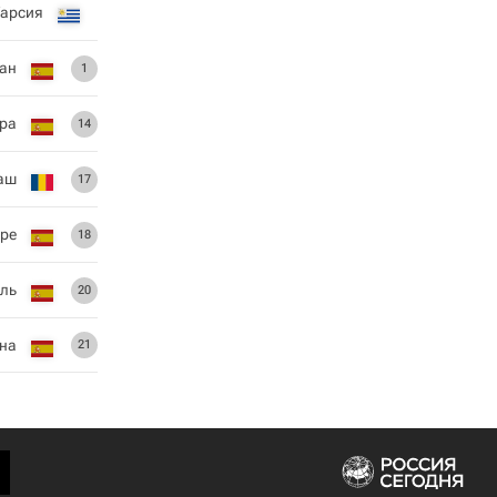
Гарсия
ан
1
ера
14
аш
17
йре
18
аль
20
на
21