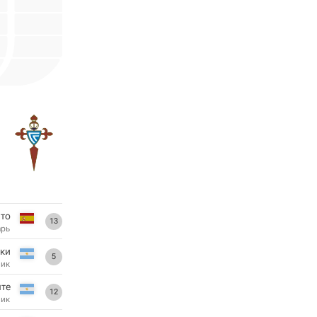
нто
13
арь
ки
5
ник
нте
12
ник