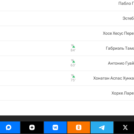
Пабло 
Эстеб
Хосе Хесус Пер
Габриэль Там
84‎’‎
Антонио Гуа
63‎’‎
Хонатан Аспас Хунк
75‎’‎
Хорхе Ларе