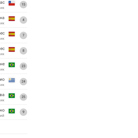
ас
15
ник
ина
4
ник
ьес
7
ник
пес
8
ник
не
23
ник
ио
24
ник
лва
25
ник
но
9
ий