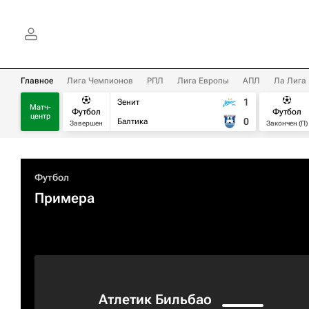
Главное
Лига Чемпионов
РПЛ
Лига Европы
АПЛ
Ла Лига
1
Зенит
Матч-
Футбол
Футбол
центр
0
Балтика
Завершен
Закончен (П)
Футбол
Примера
Атлетик Бильбао