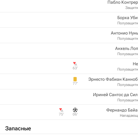
Пабло Контрер
Защит
Борха Уб
Полузащит
Антонио Нун
Полузащит
Анхель Ло
Полузащит
Не
63‎’‎
Полузащит
Эрнесто Фабиан Канноб
77‎’‎
Полузащит
Ириней Сантос да Си
Полузащит
Фернандо Байа
75‎’‎
06‎’‎
Нападающ
Запасные