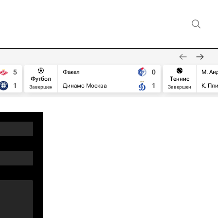
5
0
Факел
М. Ан
Футбол
Теннис
1
1
Динамо Москва
К. Пл
Завершен
Завершен