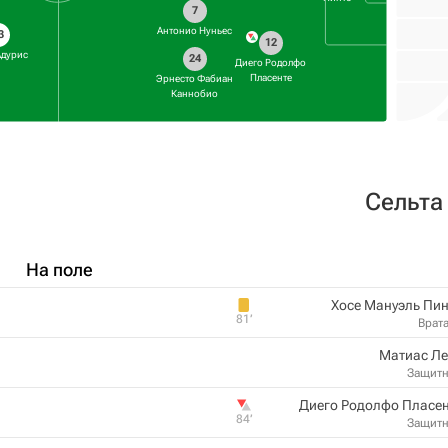
7
Антонио Нуньес
3
12
Адурис
24
Диего Родолфо
Пласенте
Эрнесто Фабиан
Каннобио
Сельта
На поле
Хосе Мануэль Пи
81‎’‎
Врат
Матиас Ле
Защит
Диего Родолфо Пласе
84‎’‎
Защит