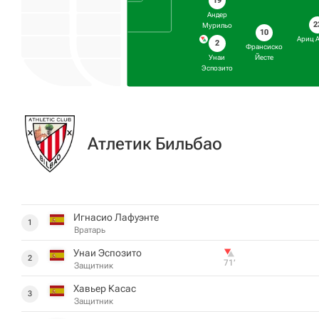
19
Андер
2
Мурильо
10
Ариц 
2
Франсиско
Йесте
Унаи
Эспозито
Атлетик Бильбао
Игнасио Лафуэнте
1
Вратарь
Унаи Эспозито
2
71‎’‎
Защитник
Хавьер Касас
3
Защитник