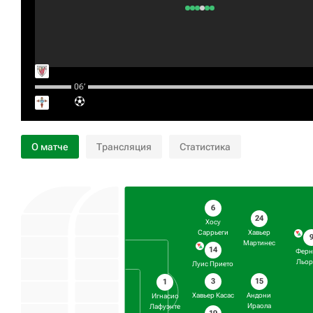
06‎’‎
О матче
Трансляция
Статистика
6
24
Хосу
Саррьеги
Хавьер
Мартинес
14
Ферн
Льор
Луис Прието
3
15
1
Хавьер Касас
Андони
Игнасио
Ираола
Лафуэнте