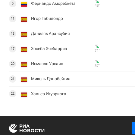
Фернандо Аморебьета
5
48‎’‎
Игор Габилондо
11
Даниэль Арансубия
13
Хосеба Эчебарриа
17
71‎’‎
Исмаэль Урсаис
20
57‎’‎
Микель Данобейтиа
21
Хавьер Итурриага
22