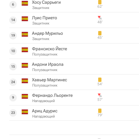
Хосу Саррьеги
6
62‎’‎
Защитник
Луис Прието
14
48‎’‎
Защитник
Андер Мурильо
19
45‎’‎
Защитник
Франсиско Йесте
10
Полузащитник
Андони Ираола
15
Полузащитник
Хавьер Мартинес
24
54‎’‎
Полузащитник
Фернандо Льоренте
9
57‎’‎
Нападающий
Ариц Адурис
23
79‎’‎
Нападающий