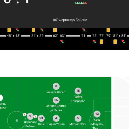
06‎’‎
Фернандо Байано
45‎’‎
48‎’‎
54‎’‎
57‎’‎
62‎’‎
63‎’‎
71‎’‎
75‎’‎
77‎’‎
79‎’‎
81‎’‎
84‎’‎
8
15
Анхель Лопес
Пабло
9
25
Контрерас
андо
Ириней Сантос
енте
да Силва
13
9
4
5
23
Хосе
Фернандо
Борха Убина
Матиас Леки
Нене
Мануэль
Байано
Пинто