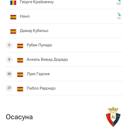
Георге Крайовяну
68‎’‎
Haнo
78‎’‎
Давид Кубильо
Рубен Пулидо
5
Анхель Вивар Дорадо
8
Луис Гарсия
26
Пабло Редондо
27
Осасуна