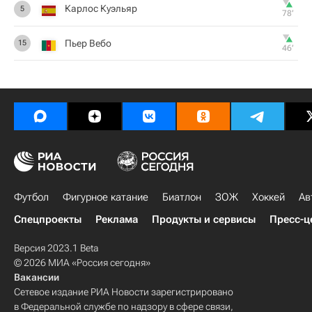
Карлос Куэльяр
5
78‎’‎
Пьер Вебо
15
46‎’‎
Футбол
Фигурное катание
Биатлон
ЗОЖ
Хоккей
Ав
Спецпроекты
Реклама
Продукты и сервисы
Пресс-ц
Версия 2023.1 Beta
© 2026 МИА «Россия сегодня»
Вакансии
Сетевое издание РИА Новости зарегистрировано
в Федеральной службе по надзору в сфере связи,