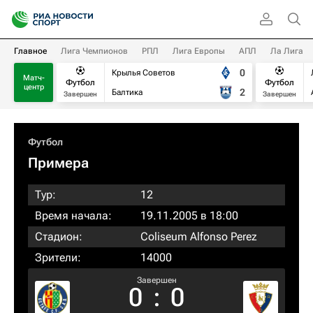
Главное
Лига Чемпионов
РПЛ
Лига Европы
АПЛ
Ла Лига
0
Крылья Советов
Матч-
Футбол
Футбол
центр
2
Балтика
Завершен
Завершен
Футбол
Примера
Тур:
12
Время начала:
19.11.2005 в 18:00
Стадион:
Coliseum Alfonso Perez
Зрители:
14000
Завершен
0
:
0