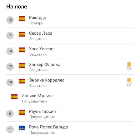
На поле
Рикардо
13
Вратарь
Сесар Ласа
7
Защитник
Хосе Хосечо
14
Защитник
Хавьер Фланьо
17
58‎’‎
Защитник
Энрике Корралес
19
25‎’‎
Защитник
Иньяки Муньос
Полузащитник
Рауль Гарсия
6
Полузащитник
Роча Лопес Вальдо
11
Полузащитник