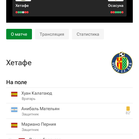
Хетафе
Осасуна
О матче
Трансляция
Статистика
Хетафе
На поле
Хуан Калатаюд
Вратарь
Анибаль Мательян
82‎’‎
Защитник
Мариано Перния
Защитник