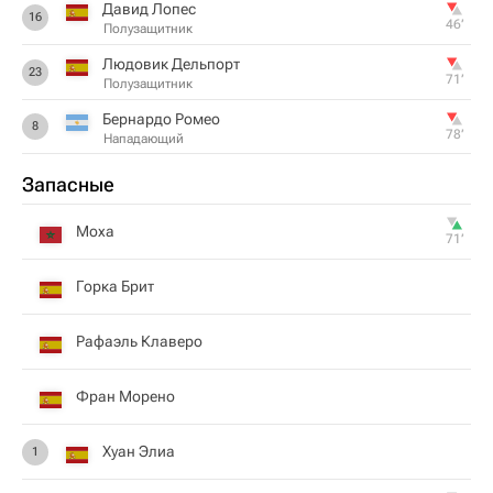
Давид Лопес
16
46‎’‎
Полузащитник
Людовик Дельпорт
23
71‎’‎
Полузащитник
Бернардо Ромео
8
78‎’‎
Нападающий
Запасные
Моха
71‎’‎
Горка Брит
Рафаэль Клаверо
Фран Морено
Хуан Элиа
1