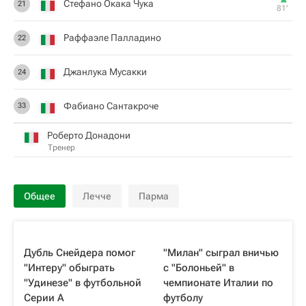
Стефано Окака Чука
21
81‎’‎
Раффаэле Палладино
22
Джанлука Мусакки
24
Фабиано Сантакроче
33
Роберто Донадони
Тренер
Общее
Лечче
Парма
Дубль Снейдера помог
"Милан" сыграл вничью
"Интеру" обыграть
с "Болоньей" в
"Удинезе" в футбольной
чемпионате Италии по
Серии А
футболу