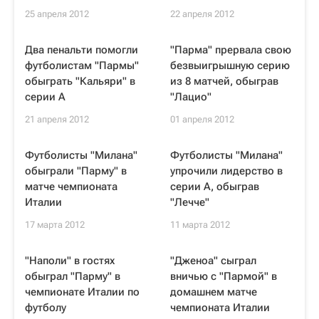
25 апреля 2012
22 апреля 2012
Два пенальти помогли
"Парма" прервала свою
футболистам "Пармы"
безвыигрышную серию
обыграть "Кальяри" в
из 8 матчей, обыграв
серии А
"Лацио"
21 апреля 2012
01 апреля 2012
Футболисты "Милана"
Футболисты "Милана"
обыграли "Парму" в
упрочили лидерство в
матче чемпионата
серии A, обыграв
Италии
"Лечче"
17 марта 2012
11 марта 2012
"Наполи" в гостях
"Дженоа" сыграл
обыграл "Парму" в
вничью с "Пармой" в
чемпионате Италии по
домашнем матче
футболу
чемпионата Италии