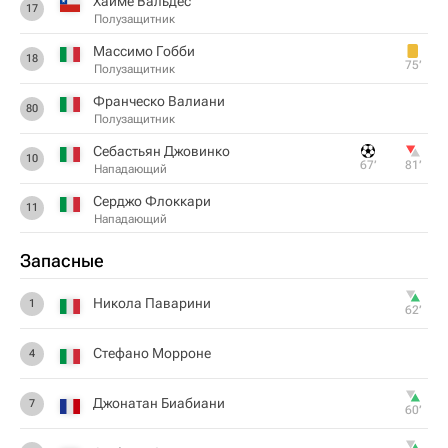
Хайме Вальдес
17
Полузащитник
Массимо Гобби
18
75‎’‎
Полузащитник
Франческо Валиани
80
Полузащитник
Себастьян Джовинко
10
67‎’‎
81‎’‎
Нападающий
Серджо Флоккари
11
Нападающий
Запасные
Никола Паварини
1
62‎’‎
Стефано Морроне
4
Джонатан Биабиани
7
60‎’‎