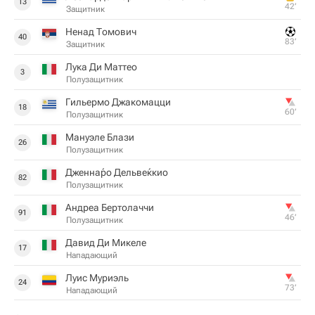
13
42‎’‎
Защитник
Ненад Томович
40
83‎’‎
Защитник
Лука Ди Маттео
3
Полузащитник
Гильермо Джакомацци
18
60‎’‎
Полузащитник
Мануэле Блази
26
Полузащитник
Дженна́ро Дельве́ккио
82
Полузащитник
Андреа Бертолаччи
91
46‎’‎
Полузащитник
Давид Ди Микеле
17
Нападающий
Луис Муриэль
24
73‎’‎
Нападающий