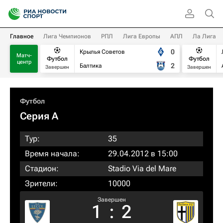
Главное
Лига Чемпионов
РПЛ
Лига Европы
АПЛ
Ла Лига
0
Крылья Советов
Матч-
Футбол
Футбол
центр
2
Балтика
Завершен
Завершен
Футбол
Серия А
Тур:
35
Время начала:
29.04.2012 в 15:00
Стадион:
Stadio Via del Mare
Зрители:
10000
Завершен
1
:
2