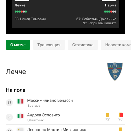
Лечче
Парма
83‎’‎
Ненад Томович
67‎’‎
Себастьян Джовинко
78‎’‎
Габриэль Палетта
О матче
Трансляция
Статистика
Новости ком
Лечче
На поле
Массимилиано Бенасси
81
Вратарь
Андреа Эспозито
5
72‎’‎
90‎’‎
Защитник
Леонардо Мартин Миглионико