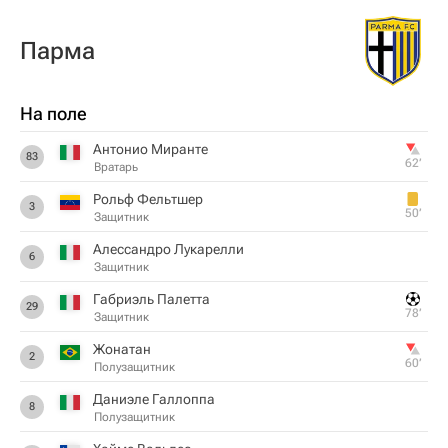
Парма
На поле
Антонио Миранте
83
62‎’‎
Вратарь
Рольф Фельтшер
3
50‎’‎
Защитник
Алессандро Лукарелли
6
Защитник
Габриэль Палетта
29
78‎’‎
Защитник
Жонатан
2
60‎’‎
Полузащитник
Даниэле Галлоппа
8
Полузащитник