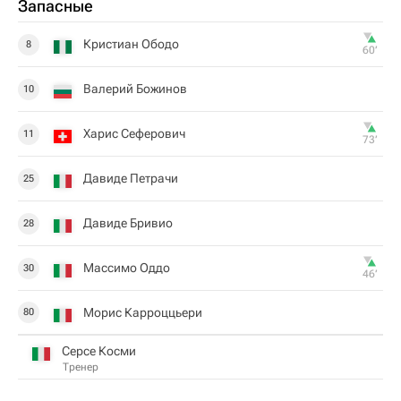
Запасные
Кристиан Ободо
8
60‎’‎
Валерий Божинов
10
Харис Сеферович
11
73‎’‎
Давиде Петрачи
25
Давиде Бривио
28
Массимо Оддо
30
46‎’‎
Морис Карроццьери
80
Серсе Косми
Тренер