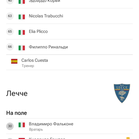
Эдоардо Корви
40
Nicolas Trabucchi
63
Elia Plicco
65
Филиппо Ринальди
66
Carlos Cuesta
Тренер
Лечче
На поле
Владимиро Фальконе
30
Вратарь