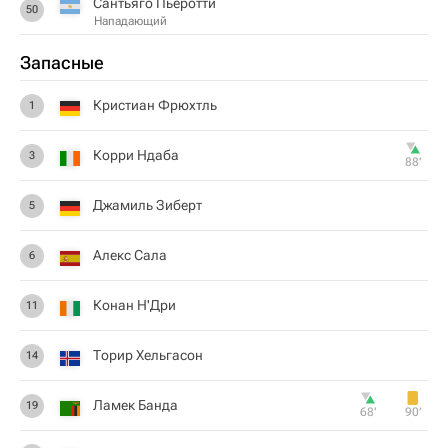
Сантьяго Пьеротти
50
Нападающий
Запасные
Кристиан Фрюхтль
1
Корри Ндаба
3
88‎’‎
Джамиль Зиберт
5
Алекс Сала
6
Конан Н'Дри
11
Торир Хельгасон
14
Ламек Банда
19
68‎’‎
90‎’‎