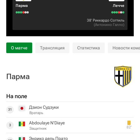
Парма
Лечче
38‎’‎
Риккардо Соттиль
(
Антонино Галло
)
О матче
Трансляция
Статистика
Новости ком
Парма
На поле
Дзион Судзуки
31
Вратарь
Abdoulaye N'Diaye
3
82‎’‎
Защитник
Энрико дель Прато