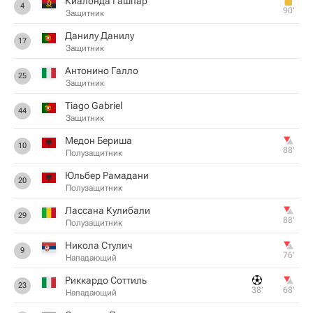
Киалонда Гашпар
4
90‎’‎
Защитник
Данилу Данилу
17
Защитник
Антонино Галло
25
Защитник
Tiago Gabriel
44
Защитник
Медон Бериша
10
88‎’‎
Полузащитник
Юльбер Рамадани
20
Полузащитник
Лассана Кулибали
29
88‎’‎
Полузащитник
Никола Стулич
9
76‎’‎
Нападающий
Риккардо Соттиль
23
38‎’‎
68‎’‎
Нападающий