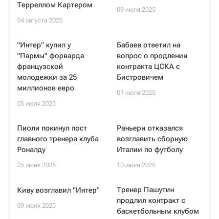
Терреллом Картером
09 июля 2025
04 августа 2025
"Интер" купил у
Бабаев ответил на
"Пармы" форварда
вопрос о продлении
французской
контракта ЦСКА с
молодежки за 25
Бистровичем
миллионов евро
01 июля 2025
05 июля 2025
Пиоли покинул пост
Раньери отказался
главного тренера клуба
возглавить сборную
Роналду
Италии по футболу
25 июня 2025
10 июня 2025
Тренер Пашутин
Киву возглавил "Интер"
продлил контракт с
09 июня 2025
баскетбольным клубом