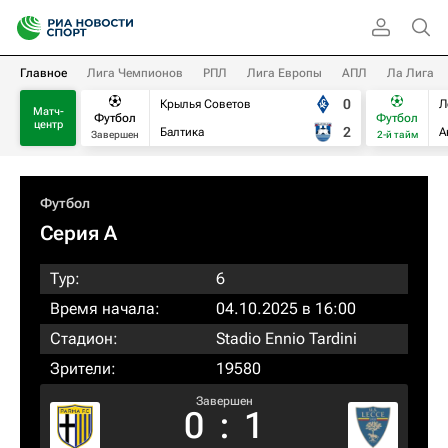
Главное
Лига Чемпионов
РПЛ
Лига Европы
АПЛ
Ла Лига
0
Крылья Советов
Л
Матч-
Футбол
Футбол
центр
2
Балтика
А
Завершен
2-й тайм
Футбол
Серия А
Тур:
6
Время начала:
04.10.2025 в 16:00
Стадион:
Stadio Ennio Tardini
Зрители:
19580
Завершен
0
:
1