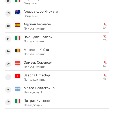
15
Защитник
Алессандро Чиркати
39
Защитник
Адриан Бернабе
10
84‎’‎
Полузащитник
Эмануэле Валери
14
26‎’‎
Полузащитник
Мандела Кейта
16
Полузащитник
Оливер Соренсен
22
67‎’‎
Полузащитник
Sascha Britschgi
27
46‎’‎
Полузащитник
Матео Пеллегрино
9
Нападающий
Патрик Кутроне
32
Нападающий