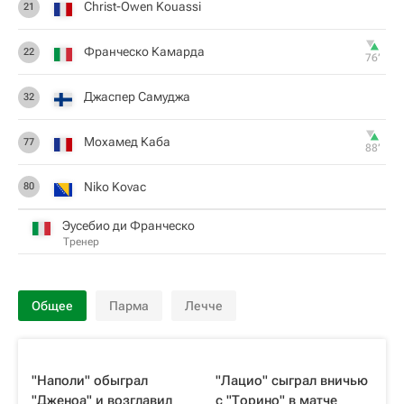
Christ-Owen Kouassi
21
Франческо Камарда
22
76‎’‎
Джаспер Самуджа
32
Мохамед Каба
77
88‎’‎
Niko Kovac
80
Эусебио ди Франческо
Тренер
Общее
Парма
Лечче
"Наполи" обыграл
"Лацио" сыграл вничью
"Дженоа" и возглавил
с "Торино" в матче