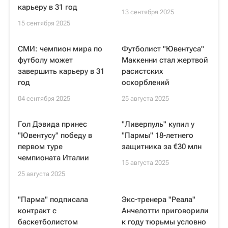
карьеру в 31 год
13 сентября 2025
15 сентября 2025
СМИ: чемпион мира по
Футболист "Ювентуса"
футболу может
Маккенни стал жертвой
завершить карьеру в 31
расистских
год
оскорблений
04 сентября 2025
25 августа 2025
Гол Дэвида принес
"Ливерпуль" купил у
"Ювентусу" победу в
"Пармы" 18-летнего
первом туре
защитника за €30 млн
чемпионата Италии
15 августа 2025
25 августа 2025
"Парма" подписала
Экс-тренера "Реала"
контракт с
Анчелотти приговорили
баскетболистом
к году тюрьмы условно