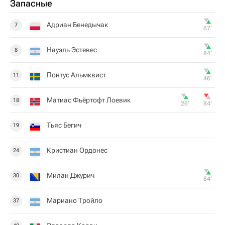
Запасные
Адриан Бенедычак
7
67‎’‎
Науэль Эстевес
8
84‎’‎
Понтус Альмквист
11
46‎’‎
Матиас Фьёртофт Лоевик
18
26‎’‎
84‎’‎
Тьяс Бегич
19
Кристиан Ордонес
24
Милан Джурич
30
84‎’‎
Мариано Тройло
37