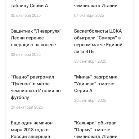
таблицу Серии А
чемпионата Италии
05 октября 2025
04 октября 2025
Защитник "Ливерпуля"
Баскетболисты ЦСКА
Леони перенес
обыграли "Самару" в
операцию на колене
первом матче Единой
лиги ВТБ
02 октября 2025
30 сентября 2025
"Лацио" разгромил
"Милан" разгромил
"Дженоа" в матче
"Удинезе" в матче
чемпионата Италии по
Серии А
футболу
20 сентября 2025
29 сентября 2025
Еще один чемпион
"Кальяри" обыграл
мира 2018 года в
"Парму" в матче
России завершил
чемпионата Италии