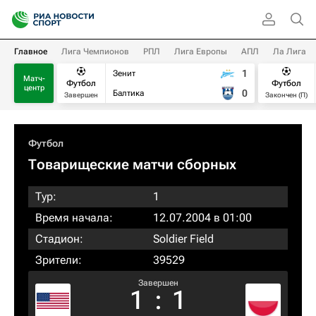
Главное
Лига Чемпионов
РПЛ
Лига Европы
АПЛ
Ла Лига
1
Зенит
Матч-
Футбол
Футбол
центр
0
Балтика
Завершен
Закончен (П)
Футбол
Товарищеские матчи сборных
Тур:
1
Время начала:
12.07.2004 в 01:00
Стадион:
Soldier Field
Зрители:
39529
Завершен
1
:
1