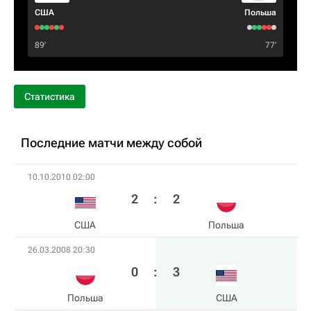
США
Польша
89‎’‎
77‎’‎
Статистика
Последние матчи между собой
10.10.2010 02:00
2
:
2
США
Польша
26.03.2008 20:30
0
:
3
Польша
США