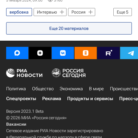
5 января 2024, 09:00
3160
вербовка
Интервью
Россия
Еще
5
Украина
Кибербезопасность
Еще
20
материалов
Терроризм
Китай
Африка
Политика
Общество
Экономика
В мире
Происшеств
Спецпроекты
Реклама
Продукты и сервисы
Пресс-ц
Версия 2023.1 Beta
© 2026 МИА «Россия сегодня»
Вакансии
Сетевое издание РИА Новости зарегистрировано
в Федеральной службе по надзору в сфере связи,