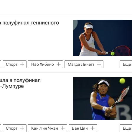
в полуфинал теннисного
Спорт
Нао Хибино
Магда Линетт
Еще
шла в полуфинал
а-Лумпуре
Спорт
Кай Лин Чжан
Ван Цян
Еще