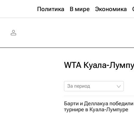
Политика
В мире
Экономика
WTA Куала-Лумп
За период
Барти и Деллакуа победили
турнире в Куала-Лумпуре