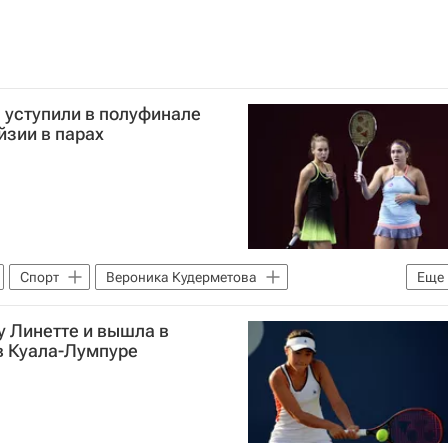
 уступили в полуфинале
йзии в парах
Спорт
Вероника Кудерметова
Еще
у Линетте и вышла в
в Куала-Лумпуре