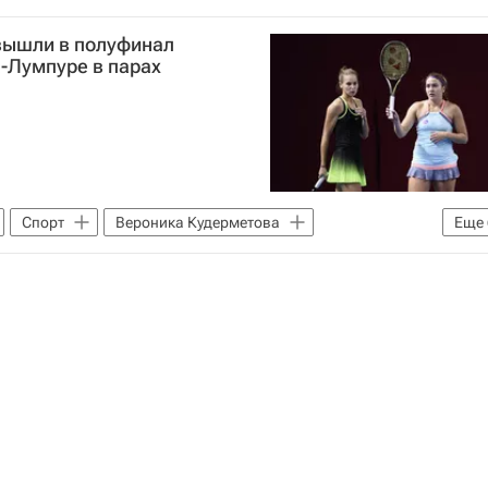
вышли в полуфинал
а-Лумпуре в парах
Спорт
Вероника Кудерметова
Еще
о Ниномия
Хань Синьюнь
ь Ин-Ин
Галина Воскобоева