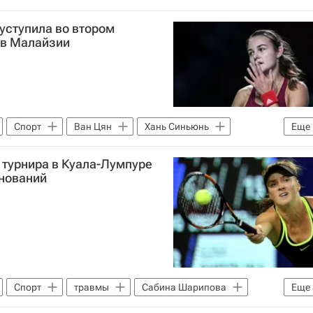
уступила во втором
 в Малайзии
Спорт
Ван Цян
Хань Синьюнь
Еще
 турнира в Куала-Лумпуре
внований
Спорт
травмы
Сабина Шарипова
Еще
е
Элина Свитолина