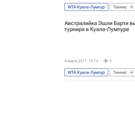
WTA Куала-Лумпур
Теннис
Австралийка Эшли Барти в
турнира в Куала-Лумпуре
4 марта 2017, 13:14
5
WTA Куала-Лумпур
Теннис
Хань Синьюнь
Эшли Барти