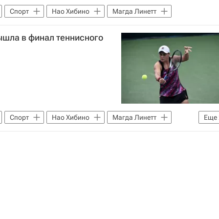
Спорт
Нао Хибино
Магда Линетт
ышла в финал теннисного
Спорт
Нао Хибино
Магда Линетт
Еще