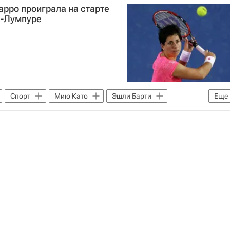
рро проиграла на старте
а-Лумпуре
Спорт
Мию Като
Эшли Барти
Еще