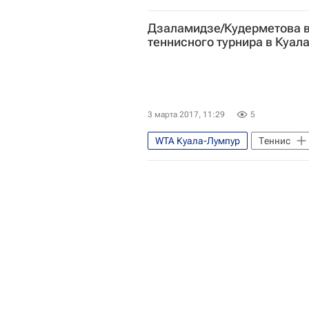
Хань Синьюнь
Эшли Барти
Дзаламидзе/Кудерметова 
теннисного турнира в Куал
3 марта 2017, 11:29
5
WTA Куала-Лумпур
Теннис
Натела Дзаламидзе
Макот
Оксана Калашникова
Дуан