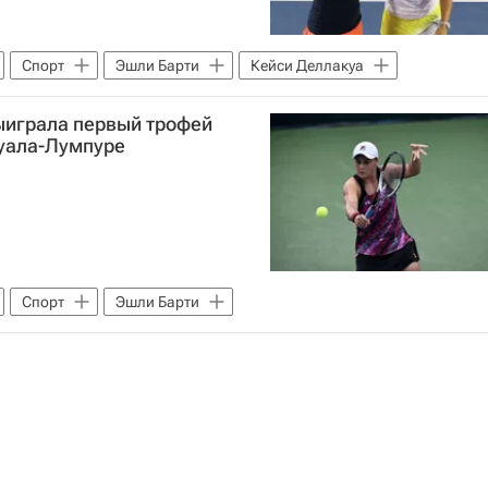
Спорт
Эшли Барти
Кейси Деллакуа
ыиграла первый трофей
Куала-Лумпуре
Спорт
Эшли Барти