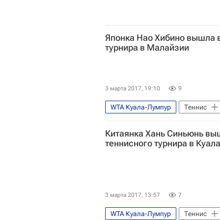
Японка Нао Хибино вышла 
турнира в Малайзии
3 марта 2017, 19:10
9
WTA Куала-Лумпур
Теннис
Лесли Керкхове
Китаянка Хань Синьюнь вы
теннисного турнира в Куал
3 марта 2017, 13:57
7
WTA Куала-Лумпур
Теннис