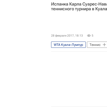
Испанка Карла Суарес-Нава
теннисного турнира в Куал
28 февраля 2017, 18:13
5
WTA Куала-Лумпур
Теннис
Карла Суарес-Наварро