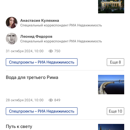
Капремонт
Городское хозяйство Москвы
Анастасия Кулехина
Специальный корреспондент РИА Недвижимость
Комплекс городского хозяйства Москвы
ЖКХ
Россия
ФКР
Леонид Федоров
Специальный корреспондент РИА Недвижимость
Город: детали – РИА Недвижимость
31 октября 2024, 10:00
750
Мосжилинспекция
Спецпроекты – РИА Недвижимость
Министерство культуры Российской Федерации (Минкультуры России)
Еще
8
Москва Сегодня: мегаполис для жизни
Вода для третьего Рима
Москва
Городское хозяйство Москвы
Комплекс городского хозяйства Москвы
Городская среда
Благоустройство
28 октября 2024, 10:00
849
Парки
Парк культуры имени Горького
Спецпроекты – РИА Недвижимость
Еще
10
Водоснабжение
Путь к свету
Москва Сегодня: мегаполис для жизни