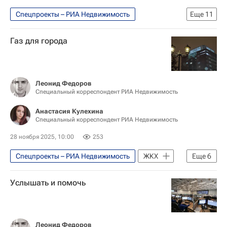
Спецпроекты – РИА Недвижимость
Еще
11
Москва
Газ для города
Москва Сегодня: мегаполис для жизни
Комплекс городского хозяйства Москвы
Городское хозяйство Москвы
ЖКХ
Леонид Федоров
Специальный корреспондент РИА Недвижимость
Объединенная энергетическая компания (Москва)
Город: детали – РИА Недвижимость
Анастасия Кулехина
Специальный корреспондент РИА Недвижимость
МОЭК
Мосгаз
28 ноября 2025, 10:00
253
Автомобильные дороги
ТиНАО
Спецпроекты – РИА Недвижимость
ЖКХ
Еще
6
Москва Сегодня: мегаполис для жизни
Услышать и помочь
Комплекс городского хозяйства Москвы
Городское хозяйство Москвы
Москва
Город: детали – РИА Недвижимость
Леонид Федоров