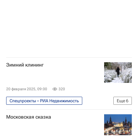
Комплекс городского хозяйства Москвы
ЖКХ
Город: детали – РИА Недвижимость
Россия
МОЭК
Мосводоканал
Мосгаз
Мосжилинспекция
Зимний клининг
20 февраля 2025, 09:00
320
Спецпроекты – РИА Недвижимость
Еще
6
Москва
Московская сказка
Москва Сегодня: мегаполис для жизни
Город: детали – РИА Недвижимость