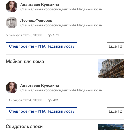
Городское хозяйство Москвы
Анастасия Кулехина
Специальный корреспондент РИА Недвижимость
Комплекс городского хозяйства Москвы
ЖКХ
Леонид Федоров
Специальный корреспондент РИА Недвижимость
6 февраля 2025, 10:00
571
Спецпроекты – РИА Недвижимость
Еще
10
Город: детали – РИА Недвижимость
Мейкап для дома
Городское хозяйство Москвы
Комплекс городского хозяйства Москвы
Городская среда
Новый год
Анастасия Кулехина
Специальный корреспондент РИА Недвижимость
Москва Сегодня: мегаполис для жизни
Москва
Новый Арбат
Дед Мороз
19 ноября 2024, 10:00
435
Снегурочка
Спецпроекты – РИА Недвижимость
Еще
12
Москва Сегодня: мегаполис для жизни
Свидетель эпохи
Москва
Капремонт в Москве