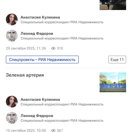
Анастасия Кулехина
Специальный корреспондент РИА Недвижимость
Леонид Федоров
Специальный корреспондент РИА Недвижимость
29 сентября 2025, 11:26
310
Спецпроекты – РИА Недвижимость
Еще
11
Москва
Зеленая артерия
Москва Сегодня: мегаполис для жизни
Городское хозяйство Москвы
Комплекс городского хозяйства Москвы
Анастасия Кулехина
Специальный корреспондент РИА Недвижимость
Городская среда
Благоустройство
Город: детали – РИА Недвижимость
Леонид Федоров
Специальный корреспондент РИА Недвижимость
Метрополь
Малый театр
МОЭК
15 сентября 2025, 10:00
367