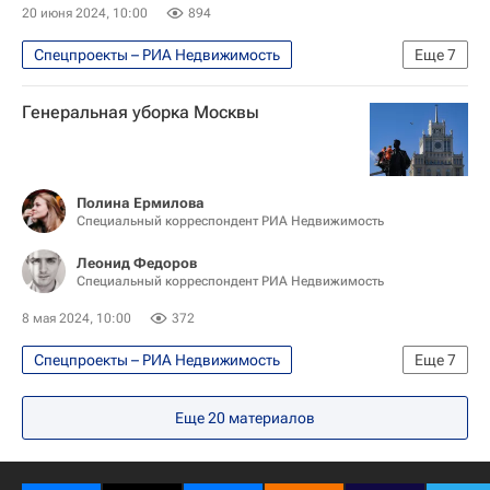
Город: детали – РИА Недвижимость
20 июня 2024, 10:00
894
Мосэнерго
Спецпроекты – РИА Недвижимость
Еще
7
Городская среда
Москва
Генеральная уборка Москвы
Красноярск
Краснодар
Урбанистика
РЖД
Московский метрополитен
Полина Ермилова
Специальный корреспондент РИА Недвижимость
Леонид Федоров
Специальный корреспондент РИА Недвижимость
8 мая 2024, 10:00
372
Спецпроекты – РИА Недвижимость
Еще
7
Москва Сегодня: мегаполис для жизни
Еще
20
материалов
Москва
Городское хозяйство Москвы
Комплекс городского хозяйства Москвы