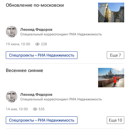
Обновление по-московски
Леонид Федоров
Специальный корреспондент РИА Недвижимость
19 июня, 10:00
228
Спецпроекты – РИА Недвижимость
Еще
7
Москва
Весеннее сияние
Москва Сегодня: мегаполис для жизни
Комплекс городского хозяйства Москвы
Городское хозяйство Москвы
Леонид Федоров
Специальный корреспондент РИА Недвижимость
Капремонт в Москве
Капремонт
Город: детали – РИА Недвижимость
14 мая, 10:00
535
Спецпроекты – РИА Недвижимость
Еще
10
Москва