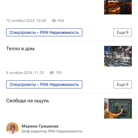
Городское хозяйство Москвы
Комплекс городского хозяйства Москвы
10 октября 2024, 10:00
454
ЖКХ
Москва
Спецпроекты – РИА Недвижимость
Еще
9
Город: детали – РИА Недвижимость
Городское хозяйство Москвы
Мосводоканал
Мытищи
Тепло в дом
Комплекс городского хозяйства Москвы
Большой театр
Москва
ЖКХ
Моссвет
Москва Сегодня: мегаполис для жизни
8 октября 2024, 11:25
793
Город: детали – РИА Недвижимость
Спецпроекты – РИА Недвижимость
Еще
9
Большой театр
Москва Сегодня: мегаполис для жизни
Садовое кольцо (Москва)
Свобода на ощупь
Москва
Комплекс городского хозяйства Москвы
Городское хозяйство Москвы
ЖКХ
Марина Трашкова
Шеф-редактор РИА Недвижимость
Теплоснабжение
МОЭК