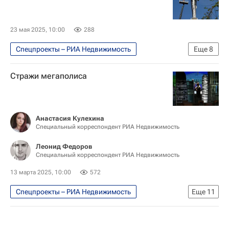
Комплекс городского хозяйства Москвы
Москва
23 мая 2025, 10:00
288
Мультимедиа – РИА Недвижимость
Спецпроекты – РИА Недвижимость
Еще
8
Россия
ГБУ "Доринвест"
Москва Сегодня: мегаполис для жизни
Город: детали – РИА Недвижимость
Стражи мегаполиса
Город: детали – РИА Недвижимость
Городское хозяйство Москвы
Комплекс городского хозяйства Москвы
Анастасия Кулехина
Специальный корреспондент РИА Недвижимость
Городская среда
Благоустройство
ЖКХ
Москва
Леонид Федоров
Специальный корреспондент РИА Недвижимость
13 марта 2025, 10:00
572
Спецпроекты – РИА Недвижимость
Еще
11
Москва Сегодня: мегаполис для жизни
Москва
Городское хозяйство Москвы