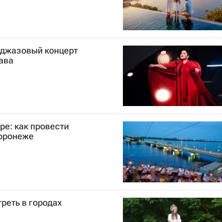
 джазовый концерт
ава
ре: как провести
оронеже
реть в городах