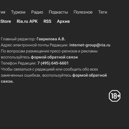
гия
Туризм
Радио
Подкасты
Полезное
Теги
uStore
Ria.ru APK
RSS
Архив
Главный редактор:
Гаврилова А.В.
Адрес электронной почты Редакции:
internet-group@ria.ru
По вопросам размещения пресс-релизов и рекламы
воспользуйтесь
формой обратной связи
Телефон Редакции:
7 (495) 645-6601
Чтобы связаться с редакцией или сообщить обо всех
замеченных ошибках, воспользуйтесь
формой обратной
связи
.