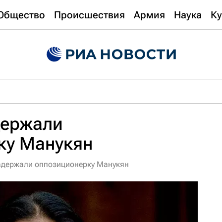
Общество
Происшествия
Армия
Наука
Ку
держали
ку Манукян
задержали оппозиционерку Манукян