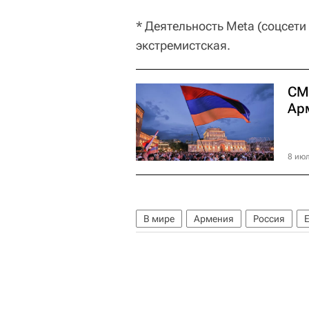
* Деятельность Meta (соцсети
экстремистская.
СМ
Ар
8 июл
В мире
Армения
Россия