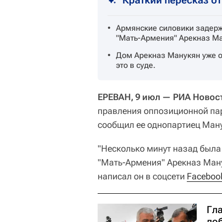
Армянские силовики задерж
"Мать-Армения" Арекназ Ма
Дом Арекназ Манукян уже о
это в суде.
ЕРЕВАН, 9 июл — РИА Новос
правления оппозиционной па
сообщил ее однопартиец Ману
"Несколько минут назад была
"Мать-Армения" Арекназ Ман
написал он в соцсети
Faceboo
Гла
до