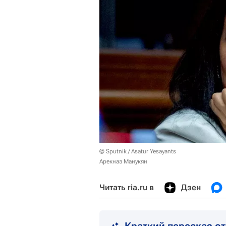
© Sputnik / Asatur Yesayants
Арекназ Манукян
Читать ria.ru в
Дзен
Краткий пересказ о