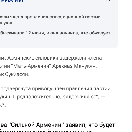
али члена правления оппозиционной партии
нукян.
быскивали 12 июня, и она заявила, что обжалует
ти.
Армянские силовики задержали члена
ртии "Мать-Армения" Арекназ Манукян,
к Сукиасян.
 подвергнута приводу член правления партии
укян. Предположительно, задерживают", —
k
*
.
ва "Сильной Армении" заявил, что будет
биваться законной смены власти