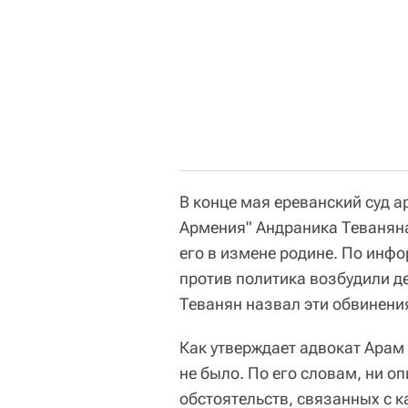
В конце мая ереванский суд а
Армения" Андраника Теванян
его в измене родине. По инф
против политика возбудили д
Теванян назвал эти обвинен
Как утверждает адвокат Арам
не было. По его словам, ни о
обстоятельств, связанных с к