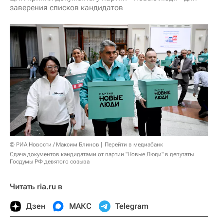
заверения списков кандидатов
© РИА Новости / Максим Блинов
Перейти в медиабанк
Сдача документов кандидатами от партии "Новые Люди" в депутаты
Госдумы РФ девятого созыва
Читать ria.ru в
Дзен
МАКС
Telegram