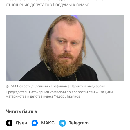
отношение депутатов Госдумы к семье
© РИА Новости / Владимир Трефилов
Перейти в медиабанк
Председатель Патриаршей комиссии по вопросам семьи, защиты
материнства и детства иерей Федор Лукьянов
Читать ria.ru в
Дзен
МАКС
Telegram