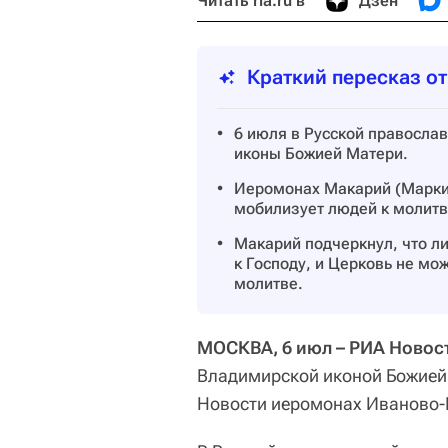
Читать ria.ru в
Дзен
Краткий пересказ о
6 июля в Русской правосла
иконы Божией Матери.
Иеромонах Макарий (Марки
мобилизует людей к молитв
Макарий подчеркнул, что л
к Господу, и Церковь не мож
молитве.
МОСКВА, 6 июл – РИА Новос
Владимирской иконой Божией 
Новости иеромонах Иваново-