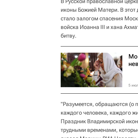
В Русской православной церк
иконы Божией Матери. В этот 
стало залогом спасения Моск
войска Иоанна III и хана Ахма
битву.
Мо
не
5 июл
"Разумеется, обращаются (о по
каждого человека, каждого жи
Праздник Владимирской иконы
трудными временами, которые