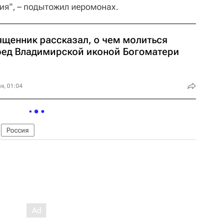
ия", – подытожил иеромонах.
ященник рассказал, о чем молиться
ред Владимирской иконой Богоматери
я, 01:04
Россия