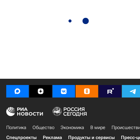
Политика
Общество
Экономика
В мире
Происшеств
Спецпроекты
Реклама
Продукты и сервисы
Пресс-ц