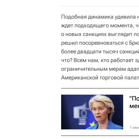
Подобная динамика удивила не
ждет подходящего момента, ч
о новых санкциях выглядит п
решил посоревноваться с Брю
более двадцати тысяч санкци
что? Всем нам, кто работает з
ограничительным мерам адап
Американской торговой пала
"По
ме
7 июн