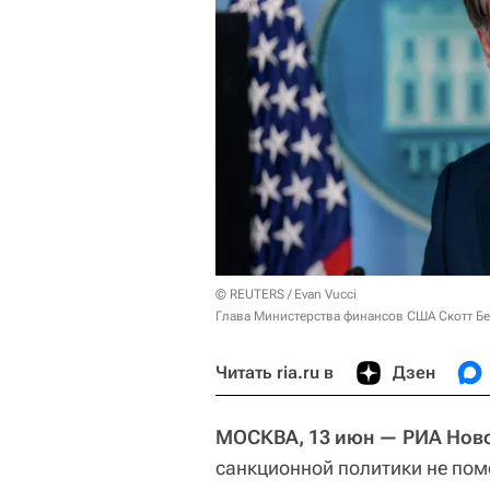
© REUTERS / Evan Vucci
Глава Министерства финансов США Скотт Бе
Читать ria.ru в
Дзен
МОСКВА, 13 июн — РИА Ново
санкционной политики не пом