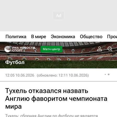
Политика
В мире
Экономика
Общество
Про
Матч-центр
Футбол
12:05 10.06.2026
(обновлено: 12:11 10.06.2026)
Тухель отказался назвать
Англию фаворитом чемпионата
мира
Тухель: сборная Англии по футболу не является