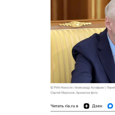
© РИА Новости / Александр Астафьев
Перей
Сергей Миронов. Архивное фото
Читать ria.ru в
Дзен