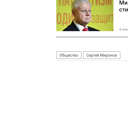
Ми
ст
4 июн
Общество
Сергей Миронов