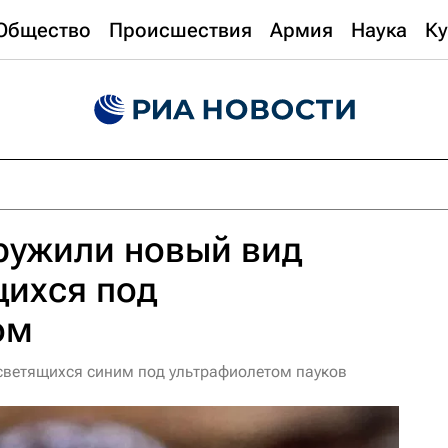
Общество
Происшествия
Армия
Наука
Ку
ружили новый вид
щихся под
ом
светящихся синим под ультрафиолетом пауков