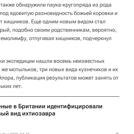
 также обнаружили паука-кругопряда из рода
 под ядовитую разновидность божьей коровки и
т хищников. Еще одним новым видом стал
рый, подобно своим родственникам, вероятно,
 гемолимфу, отпугивая хищников, подчеркнул
ики экспедиции нашли восемь неизвестных
о же мотыльков, три новых вида кузнечиков и их
йлора, публикация результатов может занять от
ьких лет.
еные в Британии идентифицировали
вый вид ихтиозавра