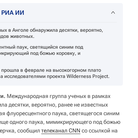
т РИА ИИ
ых в Анголе обнаружила десятки, вероятно,
идов животных.
нтный паук, светящийся синим под
икрирующий под божью коровку, и
as прошла в феврале на высокогорном плато
 исследователями проекта Wilderness Project.
и.
Международная группа ученых в рамках
ла десятки, вероятно, ранее не известных
ая флуоресцентного паука, светящегося синим
 еще одного паука, мимикрирующего под божью
верчка, сообщил
телеканал CNN
со ссылкой на