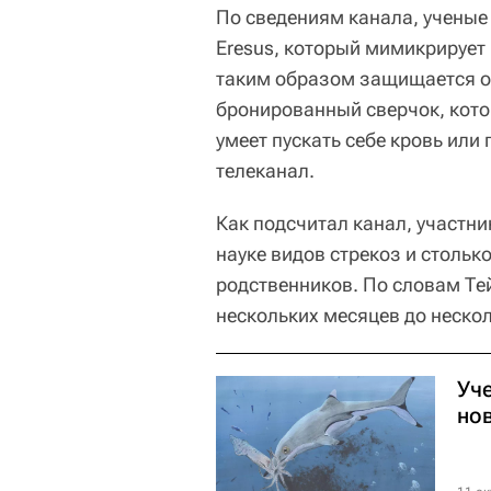
По сведениям канала, ученые
Eresus, который мимикрирует
таким образом защищается о
бронированный сверчок, кото
умеет пускать себе кровь или
телеканал.
Как подсчитал канал, участн
науке видов стрекоз и стольк
родственников. По словам Те
нескольких месяцев до нескол
Уч
но