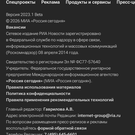
Спецпроекты
Реклама
Продукты и сервисы
Пресс-ц
Версия 2023.1 Beta
© 2026 МИА «Россия сегодня»
Вакансии
Сетевое издание РИА Новости зарегистрировано
в Федеральной службе по надзору в сфере связи,
информационных технологий и массовых коммуникаций
(Роскомнадзор) 08 апреля 2014 года.
Свидетельство о регистрации Эл № ФС77-57640
Учредитель: Федеральное государственное унитарное
предприятие Международное информационное агентство
«Россия сегодня»
(МИА «Россия сегодня»).
Правила использования материалов
Политика конфиденциальности
Правила применения рекомендательных технологий
Главный редактор:
Гаврилова А.В.
Адрес электронной почты Редакции:
internet-group@ria.ru
По вопросам размещения пресс-релизов и рекламы
воспользуйтесь
формой обратной связи
Телефон Редакции:
7 (495) 645-6601