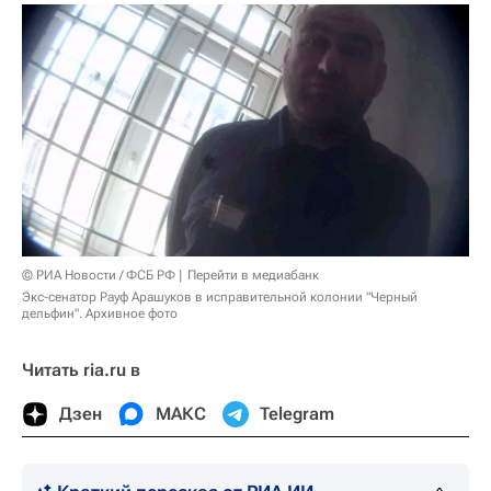
© РИА Новости / ФСБ РФ
Перейти в медиабанк
Экс-сенатор Рауф Арашуков в исправительной колонии "Черный
дельфин". Архивное фото
Читать ria.ru в
Дзен
МАКС
Telegram