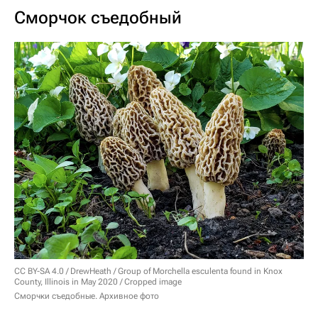
Сморчок съедобный
CC BY-SA 4.0
/ DrewHeath /
Group of Morchella esculenta found in Knox
County, Illinois in May 2020 / Cropped image
Сморчки съедобные. Архивное фото