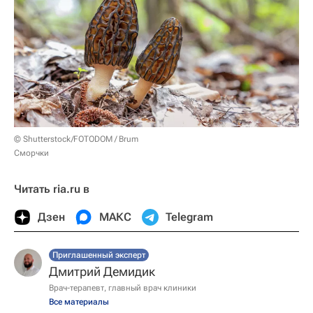
© Shutterstock/FOTODOM / Brum
Сморчки
Читать ria.ru в
Дзен
МАКС
Telegram
Приглашенный эксперт
Дмитрий Демидик
Врач-терапевт, главный врач клиники
Все материалы