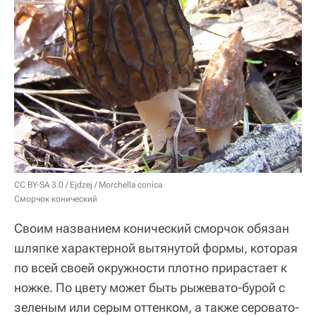
CC BY-SA 3.0
/ Ejdzej /
Morchella conica
Сморчок конический
Своим названием конический сморчок обязан
шляпке характерной вытянутой формы, которая
по всей своей окружности плотно прирастает к
ножке. По цвету может быть рыжевато-бурой с
зеленым или серым оттенком, а также серовато-