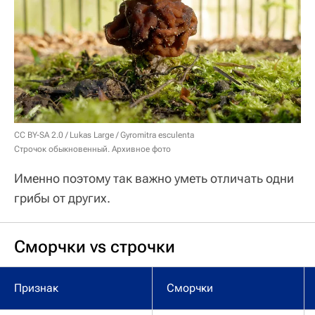
CC BY-SA 2.0
/
Lukas Large
/
Gyromitra esculenta
Строчок обыкновенный. Архивное фото
Именно поэтому так важно уметь отличать одни
грибы от других.
Сморчки vs строчки
Признак
Сморчки