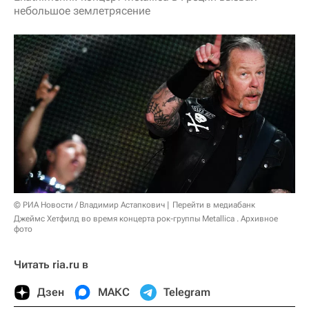
небольшое землетрясение
© РИА Новости / Владимир Астапкович
Перейти в медиабанк
Джеймс Хетфилд во время концерта рок-группы Metallica . Архивное
фото
Читать ria.ru в
Дзен
МАКС
Telegram