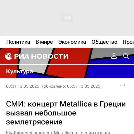
Политика
В мире
Экономика
Общество
Про
Культура
00:31 13.05.2026
(обновлено: 05:57 13.05.2026)
СМИ: концерт Metallica в Греции
вызвал небольшое
землетрясение
Ekathimerini: концерт Metallica в Греции вызвал