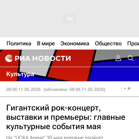
Политика
В мире
Экономика
Общество
Про
Культура
08:00 11.05.2026
(обновлено: 08:06 11.05.2026)
Гигантский рок-концерт,
выставки и премьеры: главные
культурные события мая
На "ЦСКА Арене" 30 мая впервые пройдет