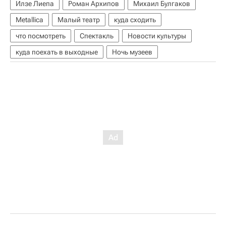
Илзе Лиепа
Роман Архипов
Михаил Булгаков
Metallica
Малый театр
куда сходить
что посмотреть
Спектакль
Новости культуры
куда поехать в выходные
Ночь музеев