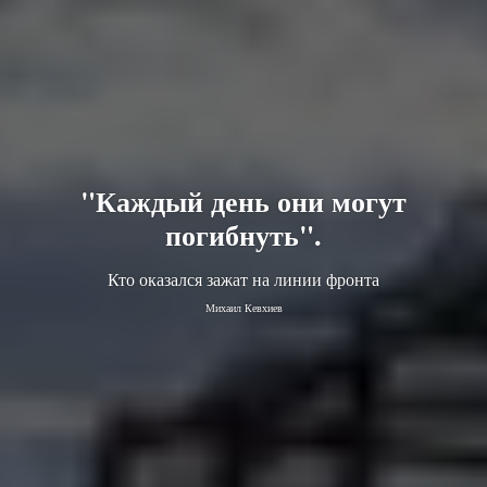
"Каждый день они могут
погибнуть".
Кто оказался зажат на линии фронта
Михаил Кевхиев