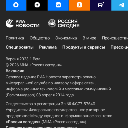
Политика
Общество
Экономика
В мире
Происшеств
Спецпроекты
Реклама
Продукты и сервисы
Пресс-ц
Версия 2023.1 Beta
© 2026 МИА «Россия сегодня»
Вакансии
Сетевое издание РИА Новости зарегистрировано
в Федеральной службе по надзору в сфере связи,
информационных технологий и массовых коммуникаций
(Роскомнадзор) 08 апреля 2014 года.
Свидетельство о регистрации Эл № ФС77-57640
Учредитель: Федеральное государственное унитарное
предприятие Международное информационное агентство
«Россия сегодня»
(МИА «Россия сегодня»).
Правила использования материалов