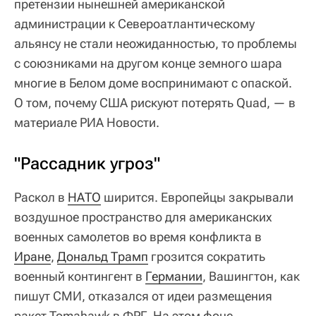
претензии нынешней американской
администрации к Североатлантическому
альянсу не стали неожиданностью, то проблемы
с союзниками на другом конце земного шара
многие в Белом доме воспринимают с опаской.
О том, почему США рискуют потерять Quad, — в
материале РИА Новости.
"Рассадник угроз"
Раскол в
НАТО
ширится. Европейцы закрывали
воздушное пространство для американских
военных самолетов во время конфликта в
Иране
,
Дональд Трамп
грозится сократить
военный контингент в
Германии
, Вашингтон, как
пишут СМИ, отказался от идеи размещения
ракет Tomahawk в ФРГ. На этом фоне