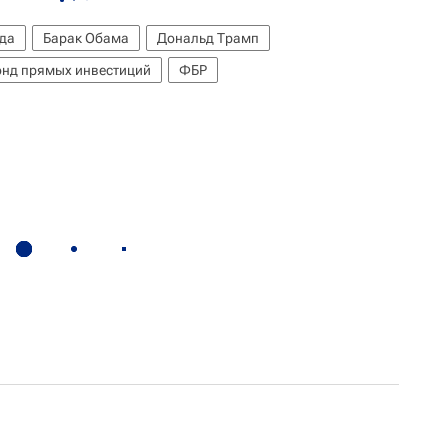
да
Барак Обама
Дональд Трамп
онд прямых инвестиций
ФБР