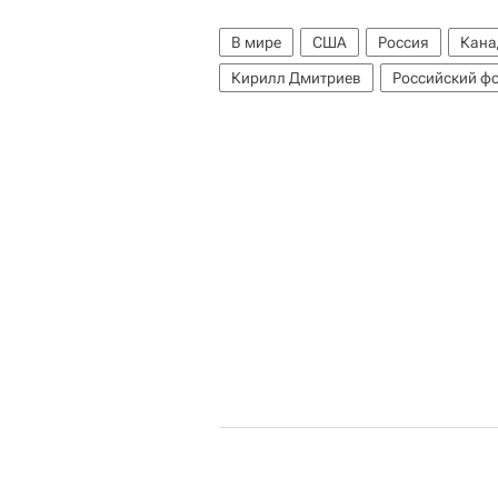
В мире
США
Россия
Кана
Кирилл Дмитриев
Российский ф