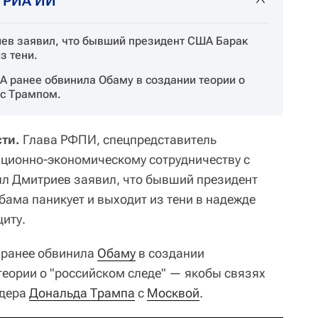
т РИА ИИ
ев заявил, что бывший президент США Барак
з тени.
 ранее обвинила Обаму в создании теории о
 с Трампом.
ти.
Глава РФПИ, спецпредставитель
иционно-экономическому сотрудничеству с
л Дмитриев заявил, что бывший президент
ама паникует и выходит из тени в надежде
иту.
ранее обвинила
Обаму
в создании
теории о "российском следе" — якобы связях
идера
Дональда Трампа
с
Москвой
.