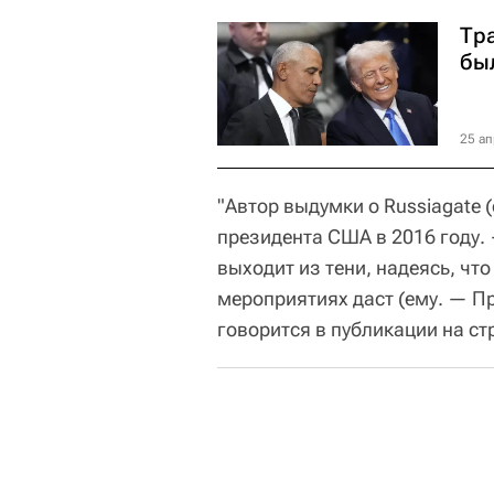
Тр
бы
25 ап
"Автор выдумки о Russiagate
президента США в 2016 году. 
выходит из тени, надеясь, ч
мероприятиях даст (ему. — П
говорится в публикации на с