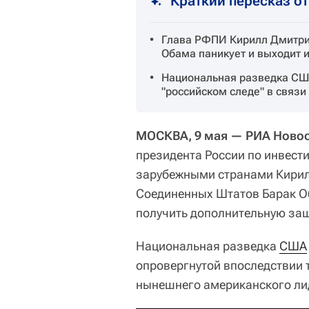
Краткий пересказ о
Глава РФПИ Кирилл Дмитри
Обама паникует и выходит и
Национальная разведка США
"российском следе" в связи
МОСКВА, 9 мая — РИА Новос
президента России по инвест
зарубежными странами Кирил
Соединенных Штатов Барак Об
получить дополнительную защ
Национальная разведка
США
опровергнутой впоследствии 
нынешнего американского л