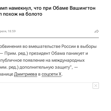
амп намекнул, что при Обаме Вашингтон
л похож на болото
реля, 18:59
 (обвинения во вмешательстве России в выборы
— Прим. ред.) президент Обама паникует и
то публичное появление на международных
рим. ред.) дополнительную защиту", —
транице
Дмитриева
в
соцсети X
.