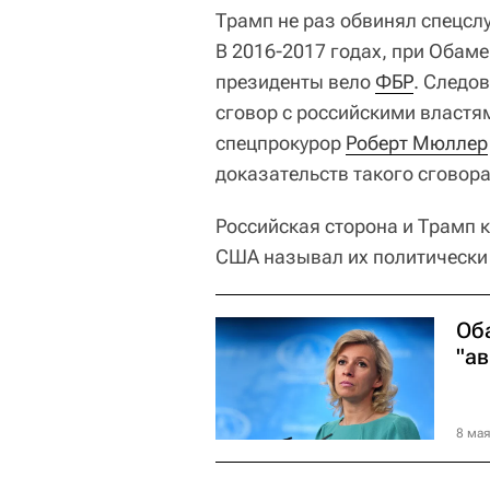
Трамп не раз обвинял спецсл
В 2016-2017 годах, при Обаме
президенты вело
ФБР
. Следо
сговор с российскими властя
спецпрокурор
Роберт Мюллер
доказательств такого сговора
Российская сторона и Трамп 
США называл их политически
Об
"а
8 мая