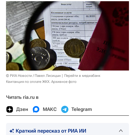
© РИА Новости / Павел Лисицын
Перейти в медиабанк
Квитанция по оплате ЖКХ. Архивное фото
Читать ria.ru в
Дзен
МАКС
Telegram
Краткий пересказ от РИА ИИ