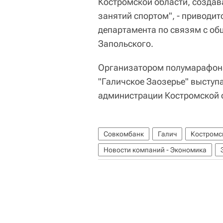
Костромской области, создав
занятий спортом", - приводи
департамента по связям с о
Запольского.
Организатором полумарафона
"Галичское Заозерье" выступ
администрации Костромской 
Совкомбанк
Галич
Костромс
Новости компаний - Экономика