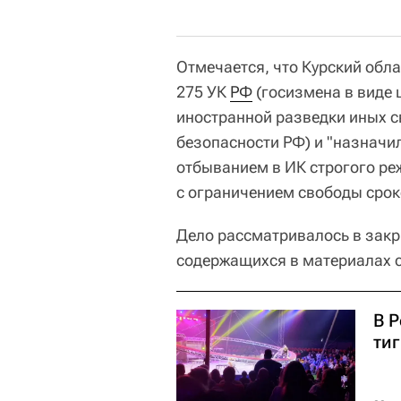
Отмечается, что Курский обл
275 УК
РФ
(госизмена в виде 
иностранной разведки иных с
безопасности РФ) и "назначил
отбыванием в ИК строгого ре
с ограничением свободы сроко
Дело рассматривалось в закр
содержащихся в материалах с
В Р
ти