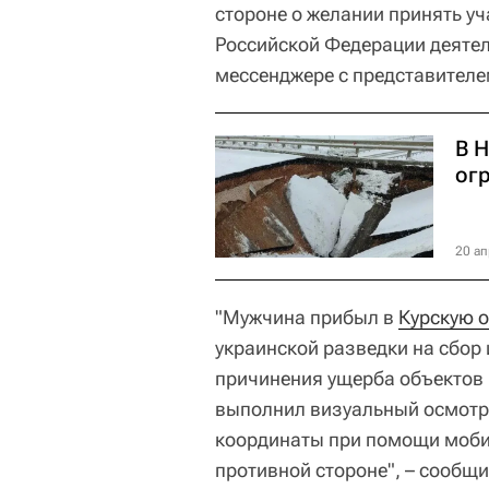
стороне о желании принять у
Российской Федерации деятель
мессенджере с представителе
В 
ог
20 ап
"Мужчина прибыл в
Курскую 
украинской разведки на сбор
причинения ущерба объектов 
выполнил визуальный осмотр,
координаты при помощи мобил
противной стороне", – сообщ