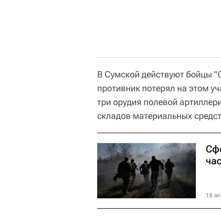
В Сумской действуют бойцы "
противник потерял на этом уч
три орудия полевой артиллери
складов материальных средст
Сф
ча
18 ап