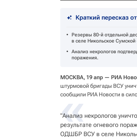
Краткий пересказ о
Резервы 80-й отдельной д
в селе Никольское Сумской 
Анализ некрологов подтверд
поражения.
МОСКВА, 19 апр — РИА Ново
штурмовой бригады ВСУ уничт
«
сообщили РИА Новости в сило
"Анализ некрологов уничт
результате огневого пора
ОДШБР ВСУ в селе Никольс